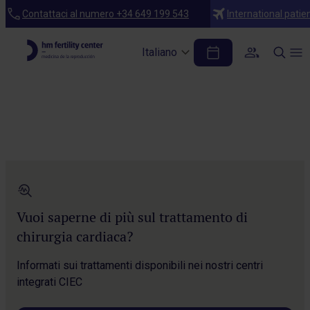
Home
Contattaci al numero +34 649 199 543
International patie
Supporto psicologico
Italiano
Apoyo psicológico
Centros
Coito dirigido
Criotransferencia embrionaria
Cuadro médico
Vuoi saperne di più sul trattamento di
Financiación
chirurgia cardiaca?
FIV con embrace
Informati sui trattamenti disponibili nei nostri centri
FIV con óvulo donante
integrati CIEC
FIV con semen donante