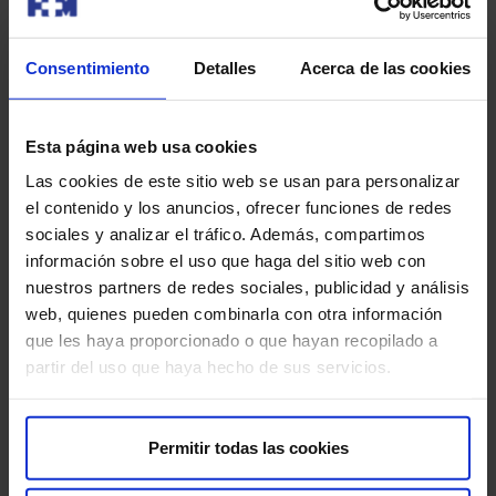
Area azionisti​
Sostenibilità​
Canale interno di informazione​
Consentimiento
Detalles
Acerca de las cookies
Altri HM Hospitales
Esta página web usa cookies
Fondazione HM Hospitales​
Las cookies de este sitio web se usan para personalizar
Facoltà HM Hospitales​
el contenido y los anuncios, ofrecer funciones de redes
Istituto HM Hospitales​
sociales y analizar el tráfico. Además, compartimos
Intranet HM Hospitales​
información sobre el uso que haga del sitio web con
HM CIOCC​
nuestros partners de redes sociales, publicidad y análisis
HM CIEC​
web, quienes pueden combinarla con otra información
HM CINAC​
que les haya proporcionado o que hayan recopilado a
partir del uso que haya hecho de sus servicios.
Link di interesse
Permitir todas las cookies
Assicurazioni e mutue​
Domande frequenti​