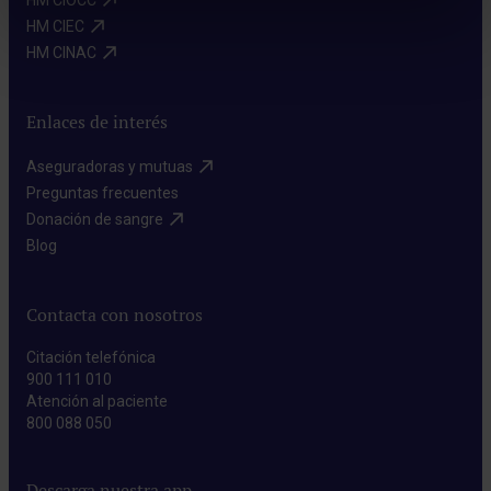
HM CIOCC​
HM CIEC​
HM CINAC​
Enlaces de interés
Aseguradoras y mutuas​
Preguntas frecuentes​
Donación de sangre​
Blog​
Contacta con nosotros
Citación telefónica
900 111 010
Atención al paciente
800 088 050
Descarga nuestra app