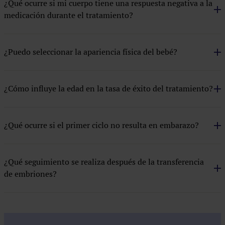
¿Qué ocurre si mi cuerpo tiene una respuesta negativa a la
medicación durante el tratamiento?
FIV con semen y óvulo donante
FIV ICSI
¿Puedo seleccionar la apariencia física del bebé?
Inseminación artificial con semen conyugal
Inseminación artificial con semen de donante
¿Cómo influye la edad en la tasa de éxito del tratamiento?
Método ROPA
Preservación de la fertilidad
¿Qué ocurre si el primer ciclo no resulta en embarazo?
Prueba EMMA
Pruebas
¿Qué seguimiento se realiza después de la transferencia
de embriones?
Recepción de embrión donado
Tecnología
Tratamientos