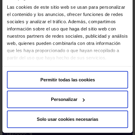
Las cookies de este sitio web se usan para personalizar
el contenido y los anuncios, ofrecer funciones de redes
sociales y analizar el tráfico. Además, compartimos
Quiénes somos
información sobre el uso que haga del sitio web con
nuestros partners de redes sociales, publicidad y análisis
Quienes somos​
web, quienes pueden combinarla con otra información
Excelencia en calidad​
que les haya proporcionado o que hayan recopilado a
Trabaja con nosotros​
partir del uso que haya hecho de sus servicios.
Rincón del accionista​
Sostenibilidad​
Canal interno de información​
Permitir todas las cookies
Más HM Hospitales
Personalizar
Fundación HM Hospitales​
Facultad HM Hospitales​
Solo usar cookies necesarias
Instituto HM Hospitales​
Intranet HM Hospitales​