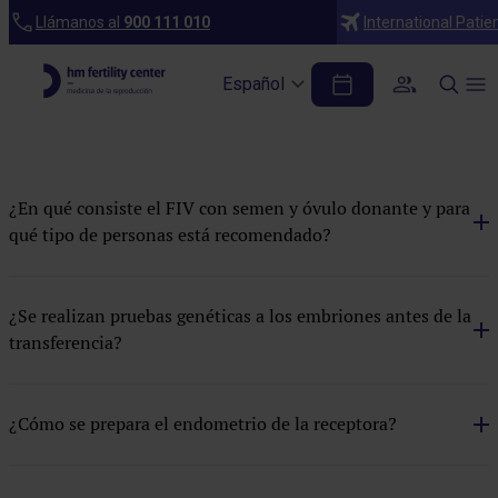
Preguntas frecuentes
Llámanos al
900 111 010
International Patie
FIV con semen y óvulo donante
Español
Apoyo psicológico
Centros
¿En qué consiste el FIV con semen y óvulo donante y para
Coito dirigido
qué tipo de personas está recomendado?
Criotransferencia embrionaria
¿Se realizan pruebas genéticas a los embriones antes de la
Cuadro médico
transferencia?
Financiación
FIV con embrace
¿Cómo se prepara el endometrio de la receptora?
FIV con óvulo donante
FIV con semen donante