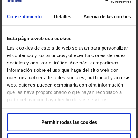
Consentimiento
Detalles
Acerca de las cookies
80%
Esta página web usa cookies
Las cookies de este sitio web se usan para personalizar
Tasso di successo con FIV-S
el contenido y los anuncios, ofrecer funciones de redes
sociales y analizar el tráfico. Además, compartimos
información sobre el uso que haga del sitio web con
nuestros partners de redes sociales, publicidad y análisis
*Dopo tre cicli di FIV. Dati 2023 – Centro di riferimento di HM
web, quienes pueden combinarla con otra información
Hospitales
Perché scegliere noi come tuo Centro
que les haya proporcionado o que hayan recopilado a
partir del uso que haya hecho de sus servicios.
Specializzato di Fertilità?
Permitir todas las cookies