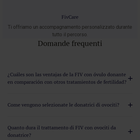
FivCare
Ti offriamo un accompagnamento personalizzato durante
tutto il percorso.
Domande frequenti
¿Cuáles son las ventajas de la FIV con óvulo donante
en comparación con otros tratamientos de fertilidad?
La FIV con ovociti da donatrice offre diversi vantaggi
significativi, soprattutto per le donne con problemi di
Come vengono selezionate le donatrici di ovociti?
fertilità severi.
Le donatrici di ovociti vengono selezionate secondo
Presenta un alto tasso di successo, spesso superiore
rigorosi criteri medici e legali. Vengono sottoposte a
Quanto dura il trattamento di FIV con ovociti da
rispetto a quello ottenuto con ovociti propri, poiché gli
esami analitici, genetici e a visite mediche e
donatrice?