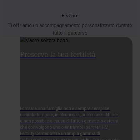
FivCare
Ti offriamo un accompagnamento personalizzato durante
tutto il percorso
Preserva la tua fertilità
Formare una famiglia non è sempre semplice:
richiede tempo e, in alcuni casi, può essere difficile
o non possibile a causa di fattori genetici o esterni
che coinvolgono uno o entrambi i partner. HM
Fertility Center offre un’ampia gamma di
trattamenti, sia per lui che per lei. Fai il primo passo