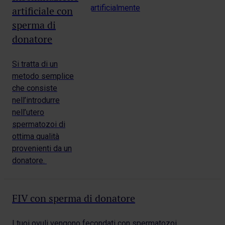
artificiale con
sperma di
donatore
Si tratta di un
metodo semplice
che consiste
nell
’
introdurre
nell
’
utero
spermatozoi di
ottima qualità
provenienti da un
donatore.
FIV con sperma di donatore
I tuoi ovuli vengono fecondati con spermatozoi