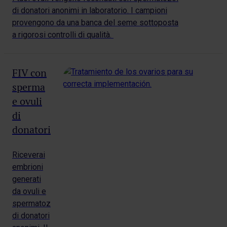
di donatori anonimi in laboratorio. I campioni
provengono da una banca del seme sottoposta
a rigorosi controlli di qualità.
FIV con
sperma
e ovuli
di
donatori
Riceverai
embrioni
generati
da ovuli e
spermatozoi
di donatori