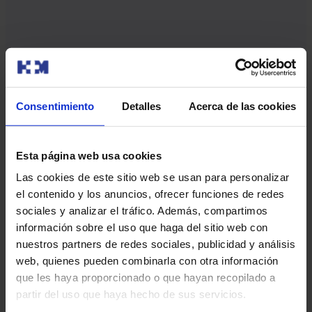
25 anni di esperienza
Aiutiamo migliaia di famiglie a realizzare il loro sogno con
Consentimiento
Detalles
Acerca de las cookies
trattamenti completi
Esta página web usa cookies
Las cookies de este sitio web se usan para personalizar
el contenido y los anuncios, ofrecer funciones de redes
sociales y analizar el tráfico. Además, compartimos
información sobre el uso que haga del sitio web con
nuestros partners de redes sociales, publicidad y análisis
web, quienes pueden combinarla con otra información
que les haya proporcionado o que hayan recopilado a
partir del uso que haya hecho de sus servicios.
Il miglior team