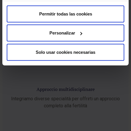
Professionisti altamente qualificati e impegnati nel tuo
benessere
Permitir todas las cookies
Personalizar
Solo usar cookies necesarias
Approccio multidisciplinare
Integriamo diverse specialità per offrirti un approccio
completo alla fertilità