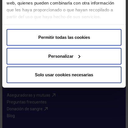
web, quienes pueden combinarla con otra información
que les haya proporcionado o que hayan recopilado a
Más HM Hospitales
partir del uso que haya hecho de sus servicios.
Fundación HM Hospitales​
Facultad HM Hospitales​
Permitir todas las cookies
Instituto HM Hospitales​
Intranet HM Hospitales​
HM CIOCC​
Personalizar
HM CIEC​
HM CINAC​
Solo usar cookies necesarias
Enlaces de interés
Aseguradoras y mutuas​
Preguntas frecuentes​
Donación de sangre​
Blog​