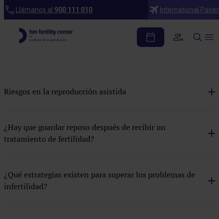
Preguntas frecuentes
Llámanos al
900 111 010
International Patie
Tratamientos
Apoyo psicológico
Centros
Riesgos en la reproducción asistida
Coito dirigido
Criotransferencia embrionaria
¿Hay que guardar reposo después de recibir un
tratamiento de fertilidad?
Cuadro médico
Financiación
¿Qué estrategias existen para superar los problemas de
FIV con embrace
infertilidad?
FIV con óvulo donante
FIV con semen donante