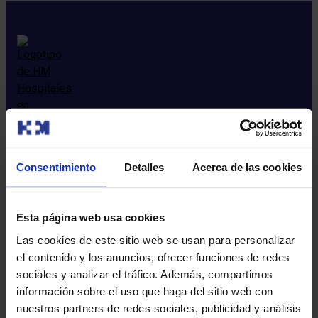
Consentimiento
Detalles
Acerca de las cookies
Quiénes somos
Esta página web usa cookies
Quienes somos​
Excelencia en calidad​
Las cookies de este sitio web se usan para personalizar
Trabaja con nosotros​
el contenido y los anuncios, ofrecer funciones de redes
Rincón del accionista​
sociales y analizar el tráfico. Además, compartimos
Sostenibilidad​
información sobre el uso que haga del sitio web con
Canal interno de información​
nuestros partners de redes sociales, publicidad y análisis