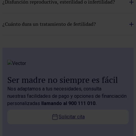
¿Disfunción reproductiva, esterilidad o infertilidad?
FIV con semen y óvulo donante
FIV ICSI
¿Cuánto dura un tratamiento de fertilidad?
Inseminación artificial con semen conyugal
Inseminación artificial con semen de donante
Método ROPA
Preservación de la fertilidad
Ser madre no siempre es fácil
Prueba EMMA
Nos adaptamos a tus necesidades, consulta
nuestras facilidades de pago y opciones de financiación
Pruebas
personalizadas
llamando al 900 111 010.
Recepción de embrión donado
Solicitar cita
Tecnología
Tratamientos