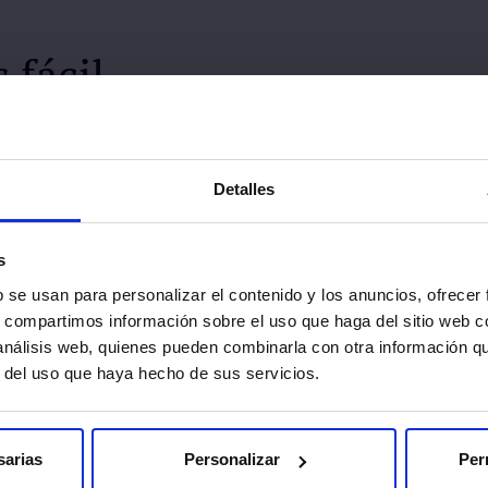
 fácil
dades de pago y opciones de financiación personalizadas
llaman
Solicitar cita
Detalles
s
b se usan para personalizar el contenido y los anuncios, ofrecer
s, compartimos información sobre el uso que haga del sitio web 
 análisis web, quienes pueden combinarla con otra información q
r del uso que haya hecho de sus servicios.
sarias
Personalizar
Per