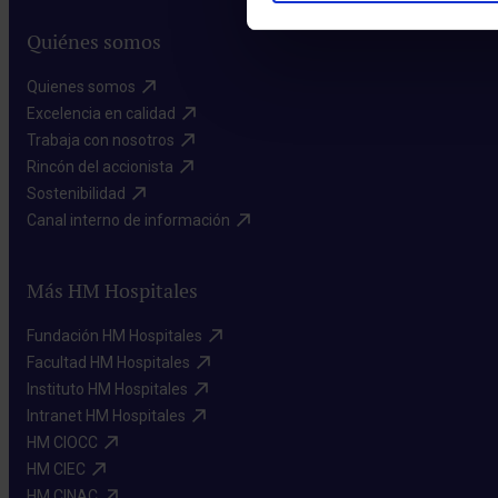
Quiénes somos
Quienes somos​
Excelencia en calidad​
Trabaja con nosotros​
Rincón del accionista​
Sostenibilidad​
Canal interno de información​
Más HM Hospitales
Fundación HM Hospitales​
Facultad HM Hospitales​
Instituto HM Hospitales​
Intranet HM Hospitales​
HM CIOCC​
HM CIEC​
HM CINAC​