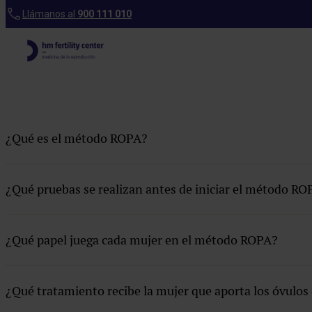
Preguntas frecuentes
Llámanos al
900 111 010
Apoyo psicológico
Centros
¿Qué es el método ROPA?
Coito dirigido
Criotransferencia embrionaria
¿Qué pruebas se realizan antes de iniciar el método RO
Cuadro médico
Financiación
¿Qué papel juega cada mujer en el método ROPA?
FIV con embrace
¿Qué tratamiento recibe la mujer que aporta los óvulo
FIV con óvulo donante