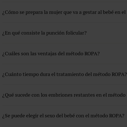
FIV con semen donante
¿Cómo se prepara la mujer que va a gestar al bebé en 
FIV con semen y óvulo donante
FIV ICSI
¿En qué consiste la punción folicular?
Inseminación artificial con semen conyugal
Inseminación artificial con semen de donante
¿Cuáles son las ventajas del método ROPA?
Método ROPA
Preservación de la fertilidad
¿Cuánto tiempo dura el tratamiento del método ROPA?
Prueba EMMA
Pruebas
¿Qué sucede con los embriones restantes en el métod
Recepción de embrión donado
¿Se puede elegir el sexo del bebé con el método ROPA?
Tecnología
Tratamientos