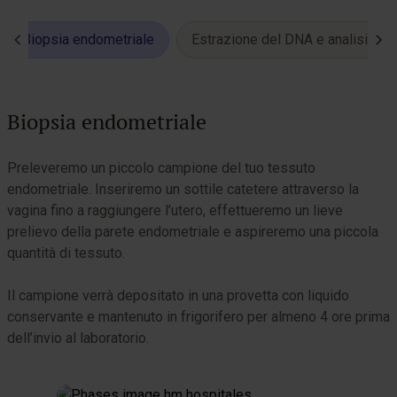
Biopsia endometriale
Estrazione del DNA e analisi NG
Biopsia endometriale
Preleveremo un piccolo campione del tuo tessuto
A
endometriale. Inseriremo un sottile catetere attraverso la
t
vagina fino a raggiungere l’utero, effettueremo un lieve
S
prelievo della parete endometriale e aspireremo una piccola
e
quantità di tessuto.
D
Il campione verrà depositato in una provetta con liquido
r
conservante e mantenuto in frigorifero per almeno 4 ore prima
dell’invio al laboratorio.