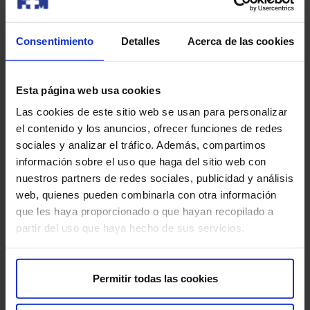
Consentimiento
Detalles
Acerca de las cookies
Esta página web usa cookies
25 anni di esperienza
Las cookies de este sitio web se usan para personalizar
el contenido y los anuncios, ofrecer funciones de redes
Aiutiamo migliaia di famiglie a realizzare il loro sogno con
sociales y analizar el tráfico. Además, compartimos
trattamenti completi.
información sobre el uso que haga del sitio web con
nuestros partners de redes sociales, publicidad y análisis
web, quienes pueden combinarla con otra información
que les haya proporcionado o que hayan recopilado a
partir del uso que haya hecho de sus servicios.
Permitir todas las cookies