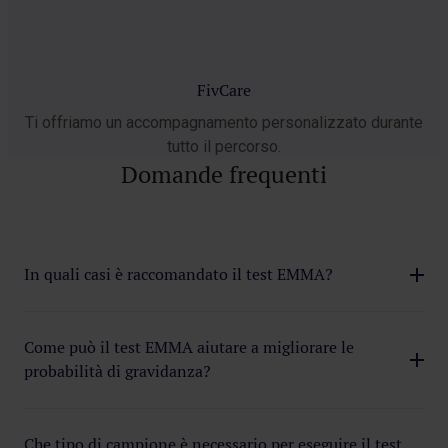
FivCare
Ti offriamo un accompagnamento personalizzato durante
tutto il percorso.
Domande frequenti
In quali casi è raccomandato il test EMMA?
Il test EMMA è indicato principalmente per donne che
hanno sperimentato fallimenti ricorrenti di impianto,
Come può il test EMMA aiutare a migliorare le
perdite di gravidanza o difficoltà a concepire dopo
probabilità di gravidanza?
diversi tentativi di fecondazione in vitro (FIV).
Il test EMMA permette di identificare se l’ambiente
È utile anche per donne con precedenti di aborto
batterico dell’endometrio è ottimale per l’impianto.
Che tipo di campione è necessario per eseguire il test