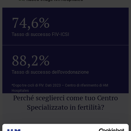
74,6%
Tasso di successo FIV-ICSI
88,2%
Tasso di successo dell’ovodonazione
*Dopo tre cicli di FIV. Dati 2023 – Centro di riferimento di HM
Hospitales
Perché sceglierci come tuo Centro
Specializzato in fertilità?