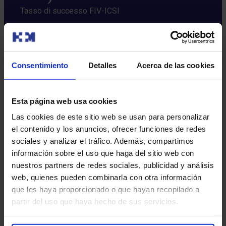
Tasso di successo FIV-ICSI
88,2%
Consentimiento
Detalles
Acerca de las cookies
Tasso di successo dell’ovodonazione
*Dopo tre cicli di FIV. Dati 2023 – Centro di riferimento di HM
Esta página web usa cookies
Hospitales
Las cookies de este sitio web se usan para personalizar
Perché sceglierci come tuo Centro
el contenido y los anuncios, ofrecer funciones de redes
Specializzato in fertilità?
sociales y analizar el tráfico. Además, compartimos
información sobre el uso que haga del sitio web con
nuestros partners de redes sociales, publicidad y análisis
web, quienes pueden combinarla con otra información
que les haya proporcionado o que hayan recopilado a
partir del uso que haya hecho de sus servicios.