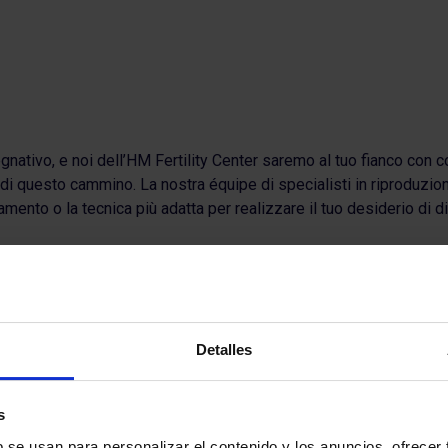
nativo, e noi dell’HM Fertility Center saremo al tuo fianco con 
i questo cammino. La nostra équipe di specialisti in riproduzione
mento o la tecnica più adatta per realizzare il tuo desiderio di 
inazione artificiale e fecondazione in vitro, così come l’applicaz
Affidati a noi e insieme raggiungeremo il tuo obiettivo.
Detalles
rnità grazie al metodo ROPA a Madrid, in Galizia e a Toledo.
s
Play
b se usan para personalizar el contenido y los anuncios, ofrecer