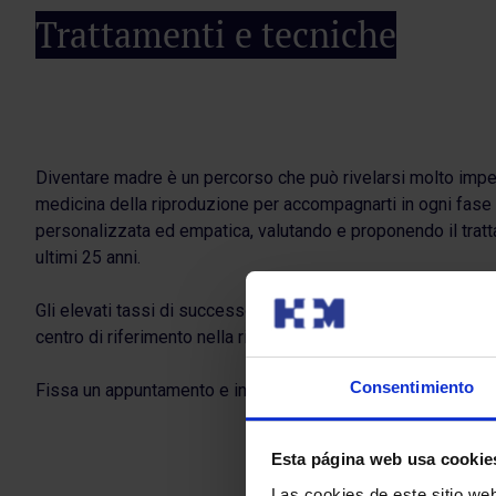
Trattamenti e tecniche
Diventare madre è un percorso che può rivelarsi molto impeg
medicina della riproduzione per accompagnarti in ogni fase d
personalizzata ed empatica, valutando e proponendo il tratta
ultimi 25 anni.
Gli elevati tassi di successo dei nostri trattamenti di insem
centro di riferimento nella riproduzione assistita in Spagna. 
Consentimiento
Fissa un appuntamento e inizia il tuo percorso verso la mate
Esta página web usa cookie
Las cookies de este sitio we