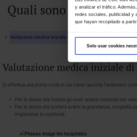
Quali sono le fasi del
y analizar el tráfico. Ademá
redes sociales, publicidad y
que hayan recopilado a parti
Valutazione medica iniziale di entrambe le donne
Stimo
Solo usar cookies nece
Valutazione medica iniziale d
Si effettua una prima visita in cui viene raccolta l’anamnesi c
Per la donna che fornirà gli ovuli: analisi ormonali per valu
Per la donna che porterà avanti la gravidanza: ecografia per 
migliorarne la ricettività.