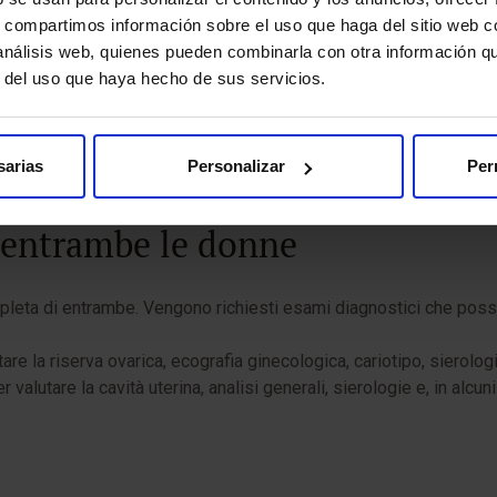
 metodo ROPA?
s, compartimos información sobre el uso que haga del sitio web 
 análisis web, quienes pueden combinarla con otra información q
r del uso que haya hecho de sus servicios.
lazione ovarica nella donna donatrice
Puntura ovarica e pre
sarias
Personalizar
Per
i entrambe le donne
ompleta di entrambe. Vengono richiesti esami diagnostici che poss
tare la riserva ovarica, ecografia ginecologica, cariotipo, sierologi
valutare la cavità uterina, analisi generali, sierologie e, in alcun