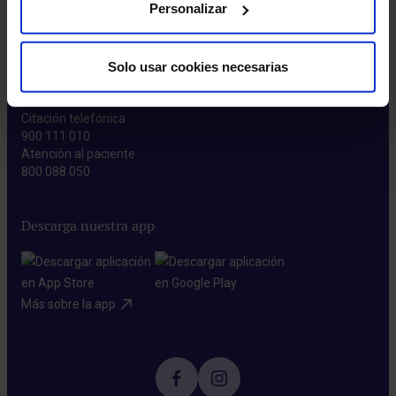
Donación de sangre​
Personalizar
Blog​
Solo usar cookies necesarias
Contacta con nosotros
Citación telefónica
900 111 010
Atención al paciente
800 088 050
Descarga nuestra app
Más sobre la app​