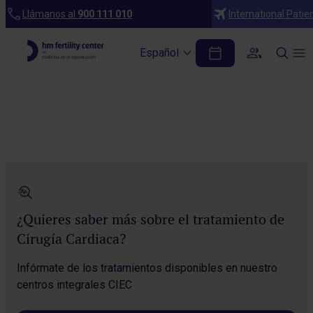
Inicio
Llámanos al
900 111 010
International Patie
Apoyo psicológico
Español
Apoyo psicológico
Centros
Coito dirigido
Criotransferencia embrionaria
Cuadro médico
¿Quieres saber más sobre el tratamiento de
Financiación
Cirugía Cardiaca?
FIV con embrace
Infórmate de los tratamientos disponibles en nuestro
FIV con óvulo donante
centros integrales CIEC
FIV con semen donante