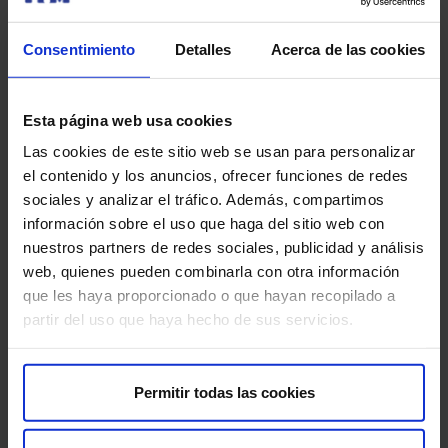
Rincón del accionista​
Sostenibilidad​
Consentimiento
Detalles
Acerca de las cookies
Canal interno de información​
Más HM Hospitales
Esta página web usa cookies
Las cookies de este sitio web se usan para personalizar
Fundación HM Hospitales​
el contenido y los anuncios, ofrecer funciones de redes
Facultad HM Hospitales​
sociales y analizar el tráfico. Además, compartimos
Instituto HM Hospitales​
información sobre el uso que haga del sitio web con
Intranet HM Hospitales​
nuestros partners de redes sociales, publicidad y análisis
HM CIOCC​
web, quienes pueden combinarla con otra información
HM CIEC​
que les haya proporcionado o que hayan recopilado a
HM CINAC​
partir del uso que haya hecho de sus servicios.
Enlaces de interés
Permitir todas las cookies
Aseguradoras y mutuas​
Preguntas frecuentes​