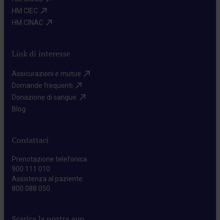
HM CIEC​
HM CINAC​
Link di interesse
Assicurazioni e mutue​
Domande frequenti​
Donazione di sangue​
Blog​
Contattaci
Prenotazione telefonica
900 111 010
Assistenza al paziente
800 088 050
Scarica la nostra app