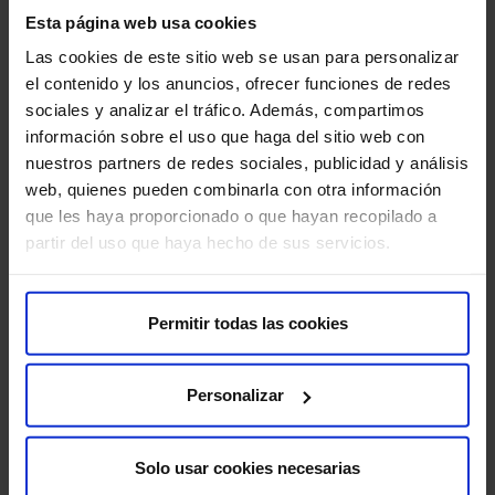
Esta página web usa cookies
* Dopo tre cicli di FIVET. Dati 2023 – Centro di riferimento HM
Las cookies de este sitio web se usan para personalizar
Hospitales
el contenido y los anuncios, ofrecer funciones de redes
Perché scegliere noi come tuo Centro
sociales y analizar el tráfico. Además, compartimos
Specializzato di fertilità?
información sobre el uso que haga del sitio web con
nuestros partners de redes sociales, publicidad y análisis
web, quienes pueden combinarla con otra información
que les haya proporcionado o que hayan recopilado a
partir del uso que haya hecho de sus servicios.
Permitir todas las cookies
25 anni di esperienza
Personalizar
Aiutiamo migliaia di famiglie a realizzare il loro sogno con
trattamenti completi.
Solo usar cookies necesarias