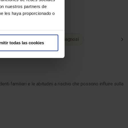
con nuestros partners de
ue les haya proporcionado o
Valutazione degli esami e diagnosi
mitir todas las cookies
denti familiari e le abitudini a rischio che possono influire sulla
Q
c