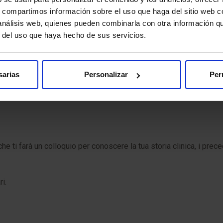
s, compartimos información sobre el uso que haga del sitio web 
 fertilità?
 análisis web, quienes pueden combinarla con otra información q
r del uso que haya hecho de sus servicios.
ione spermatica
Emocromo
Sierologia
Cariotipo
sarias
Personalizar
Per
he ti farà un colloquio per conoscere la tua storia clinica, i prece
i.