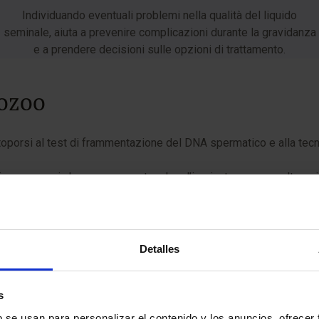
Individuando eventuali problemi nella qualità del liquido
seminale, aiuta a prevenire complicazioni durante la gravidanza
e a prendere decisioni sulle opzioni di trattamento.
tozoo
ttoporsi al test di frammentazione del DNA spermatico e alla tec
cromosomi che possono ostacolare l’impianto, causare alterazion
i presenti nel materiale genetico dello spermatozoo.
Detalles
 verificare se la percentuale di cromosomi anomali presenti nel campion
s
b se usan para personalizar el contenido y los anuncios, ofrecer