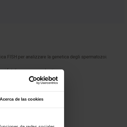
nica FISH per analizzare la genetica degli spermatozoi.
i fetali o provocare aborti.
Acerca de las cookies
e è superiore alla norma.
 funciones de redes sociales