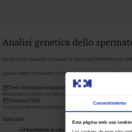
Analisi genetica dello sperma
Se un uomo sospetta di essere la causa dell’infertilità, può so
Questi esami consentono di individuare anomalie nel DNA e nei 
Test di frammentazione del DNA spermatico
Analizziamo l’integrità del DNA spermatico, ovvero le rotture o lesion
Tecnica FISH
Consentimiento
Con essa analizziamo parte del codice genetico degli spermatozoi per
Scopri di più
Esta página web usa cookie
Las cookies de este sitio we