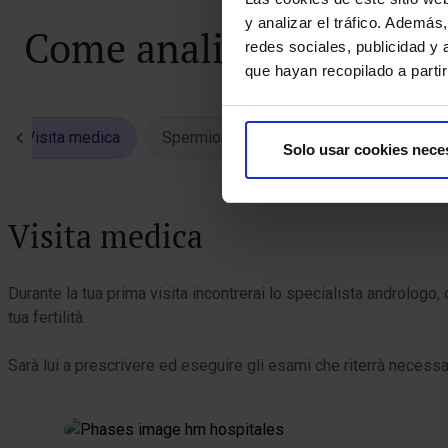
y analizar el tráfico. Ademá
Come analizziamo la tua
redes sociales, publicidad y
que hayan recopilado a parti
Visita medica
Spermiogramma
Test di capacitaz
Solo usar cookies nece
Visita medica
Durante la tua prima visita incontrerai lo specialista andrologo, c
tua fertilità.
Sarà lui a prescrivere ed eseguire gli esami che riterrà necessar