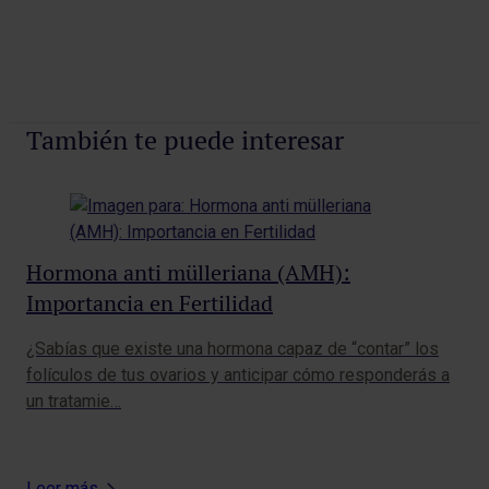
También te puede interesar
Hormona anti mülleriana (AMH):
¿Q
Importancia en Fertilidad
pr
¿Sabías que existe una hormona capaz de “contar” los
El 
folículos de tus ovarios y anticipar cómo responderás a
en 
un tratamie…
par
Leer más