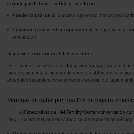
Cuándo puede tener sentido y cuándo no
Puede valorarse si:
buscas un proceso menos medicalizado
Conviene revisar otras opciones si:
tu especialista ind
embarazos.
Baja reserva ovárica y calidad ovocitaria
En el caso de pacientes con
baja reserva ovárica
, a menud
siempre aumenta el número de ovocitos obtenidos ni mejora l
obtenidos fecunden correctamente y puedan dar lugar a embr
Ventajas de optar por una FIV de baja intensida
Elegir una alternativa menos medicalizada aporta beneficios 
Menor carga hormonal:
reducción de los efectos secund