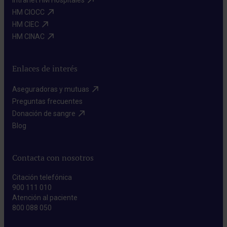
Intranet HM Hospitales​
HM CIOCC​
HM CIEC​
HM CINAC​
Enlaces de interés
Aseguradoras y mutuas​
Preguntas frecuentes​
Donación de sangre​
Blog​
Contacta con nosotros
Citación telefónica
900 111 010
Atención al paciente
800 088 050