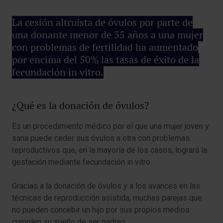
documento del grupo de trabajo sobre Ética y Ley
ESHRE
La cesión altruista de óvulos por parte de
una donante menor de 35 años a una mujer
con problemas de fertilidad ha aumentado
por encima del 50% las tasas de éxito de la
fecundación in vitro.
¿Qué es la donación de óvulos?
Es un procedimiento médico por el que una mujer joven y
sana puede ceder sus óvulos a otra con problemas
reproductivos que, en la mayoría de los casos, logrará la
gestación mediante fecundación in vitro.
Gracias a la donación de óvulos y a los avances en las
técnicas de reproducción asistida, muchas parejas que
no pueden concebir un hijo por sus propios medios
cumplen su sueño de ser padres.