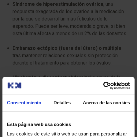
Síndrome de hiperestimulación ovárica
, una
respuesta exagerada de los ovarios a la medicación
por la que se desarrollan más folículos de lo
esperado. Puede ser leve, moderada o grave, si bien
esta última afecta a menos de un 2% de las donantes.
Embarazo ectópico (fuera del útero) o múltiple
tras mantener relaciones sexuales sin protección
durante el tratamiento para obtener los óvulos.
Hinchazón o disconfort abdominal
a causa de la
estimulación y punción ovárica.
Posibilidad de infección y/o sangrado
tras la
Consentimiento
Detalles
Acerca de las cookies
extracción de los óvulos.
Riesgos habituales
asociados a la anestesia
Esta página web usa cookies
general
.
Las cookies de este sitio web se usan para personalizar