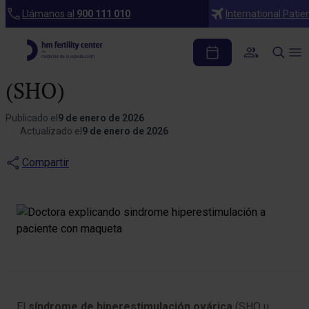
Blog
Llámanos al
900 111 010
International Patie
Síndrome de
hiperestimulación ovárica
(SHO)
Publicado el
9 de enero de 2026
Actualizado el
9 de enero de 2026
Compartir
El
síndrome de hiperestimulación ovárica
(SHO u