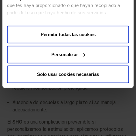
que les haya proporcionado o que hayan recopilado a
Tratamiento
: volumen de ascitis, hematocrito,
partir del uso que haya hecho de sus servicios.
diuresis y tromboprofilaxis con heparina de bajo peso
molecular.
Permitir todas las cookies
Seguimiento y pronóstico
Personalizar
La mayoría de los casos leves remite en 7–10 días
tras la menstruación.
Solo usar cookies necesarias
Si se confirma embarazo, el SHO puede prolongarse y
requiere monitorización prolongada.
Ausencia de secuelas a largo plazo si se maneja
adecuadamente.
El
SHO
es una complicación prevenible si
personalizamos la estimulación, aplicamos protocolos