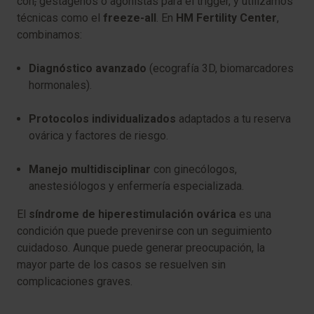
con
,
gestágenos o agonistas para el trigger, y utilizamos
técnicas como el
freeze-all
. En
HM Fertility Center
,
combinamos:
Diagnóstico avanzado
(ecografía 3D, biomarcadores
hormonales).
Protocolos individualizados
adaptados a tu reserva
ovárica y factores de riesgo.
Manejo multidisciplinar
con ginecólogos,
anestesiólogos y enfermería especializada.
El
síndrome de hiperestimulación ovárica
es una
condición que puede prevenirse con un seguimiento
cuidadoso. Aunque puede generar preocupación, la
mayor parte de los casos se resuelven sin
complicaciones graves.