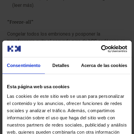
(leer más).
“Freeze-all”
Congelar todos los embriones y posponer la
transferencia evita el segundo pico de hCG endógeno en
caso de embarazo, previniendo exacerbaciones del SHO
(más sobre preservación).
Es la técnica más efectiva a
día de hoy.
Consentimiento
Detalles
Acerca de las cookies
Diagnóstico y monitorización
Esta página web usa cookies
Signos clínicos
: aumento de peso > 1 kg/día, dolor
Las cookies de este sitio web se usan para personalizar
abdominal, náuseas, disnea.
el contenido y los anuncios, ofrecer funciones de redes
sociales y analizar el tráfico. Además, compartimos
Controles
: ecografía seriada de ovarios y medición
información sobre el uso que haga del sitio web con
de hematocrito, electrolitos y función renal cada 48 h
nuestros partners de redes sociales, publicidad y análisis
en casos moderados a graves.
web, quienes pueden combinarla con otra información