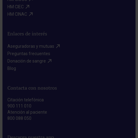
HM CIEC​
HM CINAC​
Enlaces de interés
Aseguradoras y mutuas​
Preguntas frecuentes​
Donación de sangre​
Blog​
Contacta con nosotros
Citación telefónica
900 111 010
Atención al paciente
800 088 050
Descarga nuestra app