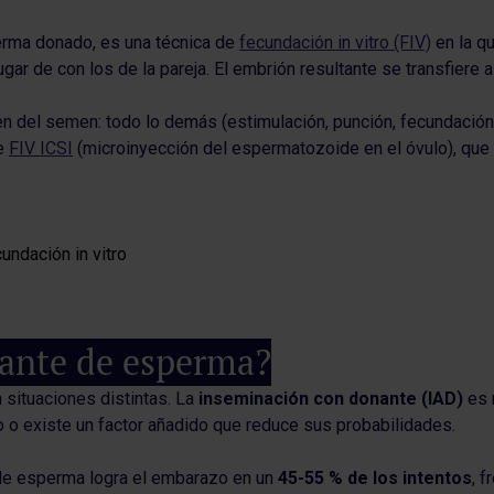
rma donado, es una técnica de
fecundación in vitro (FIV)
en la q
de con los de la pareja. El embrión resultante se transfiere al 
gen del semen: todo lo demás (estimulación, punción, fecundación
te
FIV ICSI
(microinyección del espermatozoide en el óvulo), que
ante de esperma?
situaciones distintas. La
inseminación con donante (IAD)
es 
o o existe un factor añadido que reduce sus probabilidades.
e de esperma logra el embarazo en un
45-55 % de los intentos
, 