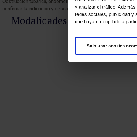
Obstrucción tubárica, endometriosis o baja reserva ovárica que 
y analizar el tráfico. Ademá
confirmar la indicación y descartar factores tratables.
redes sociales, publicidad y
Modalidades de la FIV con 
que hayan recopilado a parti
Solo usar cookies nece