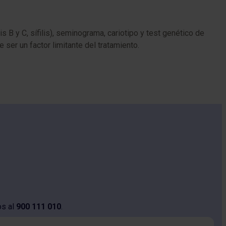
B y C, sífilis), seminograma, cariotipo y test genético de
C
ser un factor limitante del tratamiento.
s
os al
900 111 010
.