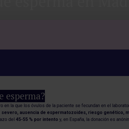
de esperma en Mad
de esperma?
ro en la que los óvulos de la paciente se fecundan en el laborat
 severo, ausencia de espermatozoides, riesgo genético, m
razo del
45-55 % por intento
y, en España, la donación es anónim