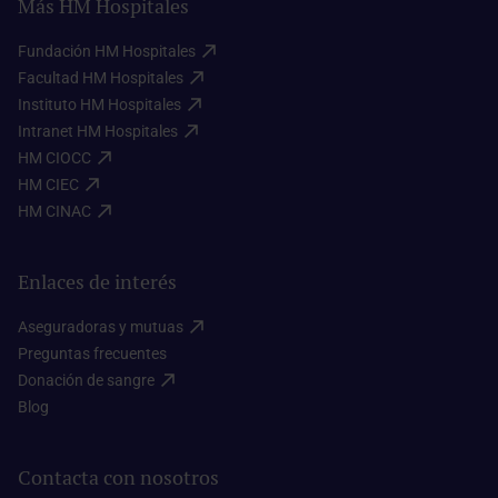
Más HM Hospitales
Fundación HM Hospitales​
Facultad HM Hospitales​
Instituto HM Hospitales​
Intranet HM Hospitales​
HM CIOCC​
HM CIEC​
HM CINAC​
Enlaces de interés
Aseguradoras y mutuas​
Preguntas frecuentes​
Donación de sangre​
Blog​
Contacta con nosotros