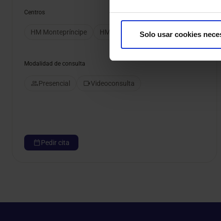
Centros
HM Montepríncipe
HM Puerta del Sur
Solo usar cookies nece
Modalidad de consulta
Presencial
Videoconsulta
Pedir cita