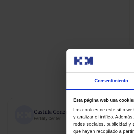
O
Consentimiento
Esta página web usa cookie
Las cookies de este sitio we
Castilla González , Natalia
y analizar el tráfico. Ademá
Fertility Center
redes sociales, publicidad y
que hayan recopilado a parti