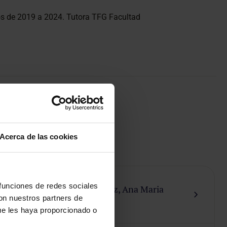
s de 2019 a 2024. Tutora TFG Facultad
ad
Acerca de las cookies
 funciones de redes sociales
Gaitero Martinez, Ana Maria
con nuestros partners de
Fertility Center
ue les haya proporcionado o