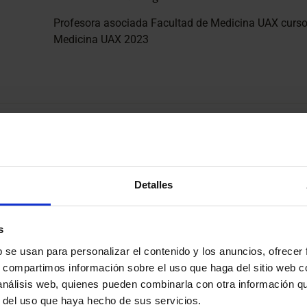
Profesora asociada Facultad de Medicina UAX curso
Medicina UAX 2023
tros médicos en esta especialid
Detalles
s
b se usan para personalizar el contenido y los anuncios, ofrecer
Castro Martín, Bárbara
s, compartimos información sobre el uso que haga del sitio web 
Fertility Center
 análisis web, quienes pueden combinarla con otra información q
r del uso que haya hecho de sus servicios.