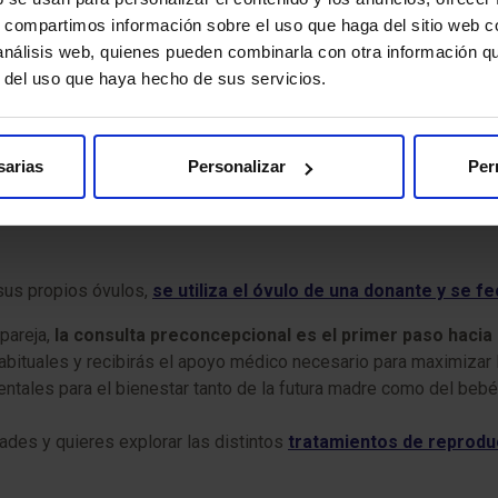
pareja. En estos casos, la consulta preconcepcional también es f
s, compartimos información sobre el uso que haga del sitio web 
eminación artificial con semen de donante, o la ovodonación. La 
 análisis web, quienes pueden combinarla con otra información q
r del uso que haya hecho de sus servicios.
or edad o con baja reserva ovárica.
Se extraen los óvulos de l
s al útero
.
sarias
Personalizar
Per
 jóvenes con buena reserva ovárica.
Consiste en introducir el 
sus propios óvulos,
se utiliza el óvulo de una donante y se 
 pareja,
la consulta preconcepcional es el primer paso haci
abituales y recibirás el apoyo médico necesario para maximizar 
ntales para el bienestar tanto de la futura madre como del bebé 
ades y quieres explorar las distintos
tratamientos de reproduc