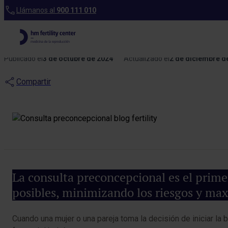
Blog
Llámanos al
900 111 010
Consulta preco
Publicado el
3 de octubre de 2024
Actualizado el
2 de diciembre d
Compartir
La consulta preconcepcional es el prime
posibles, minimizando los riesgos y max
Cuando una mujer o una pareja toma la decisión de iniciar la 