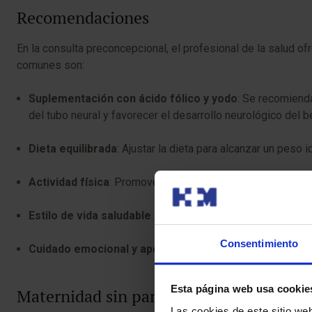
Recomendaciones
En la consulta preconcepcional, el profesional de la salud
comunes son:
Suplementación con ácido fólico y yodo
: Se recomiend
del tubo neural y favorecer el desarrollo neurológico del b
Dieta equilibrada
: Ajustar la dieta para alcanzar un peso
Actividad física
: Promover la práctica regular de ejercic
Estilo de vida saludable
: Evitar el consumo de alcohol, 
Consentimiento
Cuidado emocional y apoyo psicológico
: Si es necesar
Esta página web usa cookie
Maternidad sin pareja
Las cookies de este sitio we