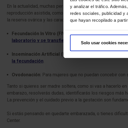
En la actualidad, muchas personas optan por ser madres sin 
y analizar el tráfico. Ademá
reproducción asistida, como la fecundación in vitro o la ins
redes sociales, publicidad y
la reserva ovárica y las características de la paciente.
que hayan recopilado a parti
Fecundación In Vitro (FIV)
: Indicada para mujeres de may
laboratorio y se transfieren los embriones resultante
Solo usar cookies nece
Inseminación Artificial (IA)
: Se recomienda para mujeres
la fecundación
.
Ovodonación
: Para mujeres que no puedan concebir con 
Tanto si quieres ser madre soltera, como si vas a hacerlo en
embarazo, resolverás dudas, identificarás los riesgos más h
La prevención y el cuidado previo a la gestación son fundame
Si estás pensando en quedarte embarazada, o tienes dificult
Center.