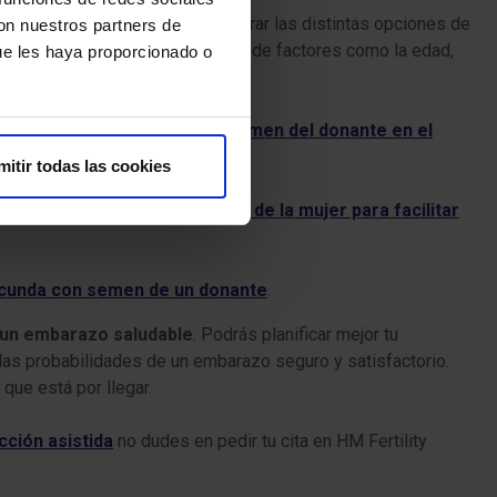
undamental, ya que permite valorar las distintas opciones de
con nuestros partners de
elección de una técnica dependerá de factores como la edad,
ue les haya proporcionado o
a mujer, se fertilizan con el semen del donante en el
mitir todas las cookies
semen del donante en el útero de la mujer para facilitar
fecunda con semen de un donante
.
a un embarazo saludable
. Podrás planificar mejor tu
las probabilidades de un embarazo seguro y satisfactorio.
que está por llegar.
ción asistida
no dudes en pedir tu cita en HM Fertility