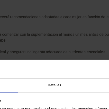
 ofrecerá recomendaciones adaptadas a cada mujer en función de
a comenzar con la suplementación al menos un mes antes de bus
ebé.
 ideal y asegurar una ingesta adecuada de nutrientes esenciales.
io de bajo impacto como caminatas o yoga, que contribuyen a mant
tabaco y drogas. También es importante limitar el consumo de ca
Detalles
io, se recomendará la búsqueda de apoyo emocional para manejar
s
b se usan para personalizar el contenido y los anuncios, ofrecer