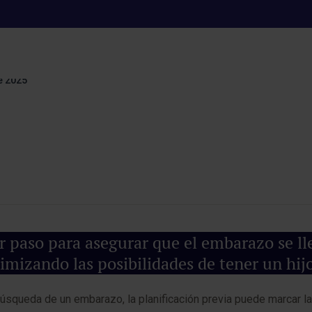
ncepcional, ¿en qu
e 2025
r paso para asegurar que el embarazo se ll
imizando las posibilidades de tener un hij
búsqueda de un embarazo, la planificación previa puede marcar la 