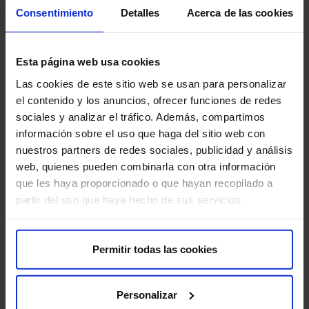
25 años de experiencia
Consentimiento
Detalles
Acerca de las cookies
Ayudamos a miles de familias a cumplir su sueño con
tratamientos integrales.
Esta página web usa cookies
Las cookies de este sitio web se usan para personalizar
el contenido y los anuncios, ofrecer funciones de redes
sociales y analizar el tráfico. Además, compartimos
información sobre el uso que haga del sitio web con
nuestros partners de redes sociales, publicidad y análisis
web, quienes pueden combinarla con otra información
que les haya proporcionado o que hayan recopilado a
partir del uso que haya hecho de sus servicios.
El mejor equipo
Profesionales altamente cualificados y comprometidos con
Permitir todas las cookies
tu bienestar.
Personalizar