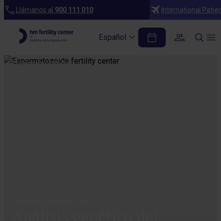
Llámanos al
900 111 010
International Patie
Español
Pruebas de fertilidad
PRUEBAS DIAGNÓSTICAS
Análisis genético del