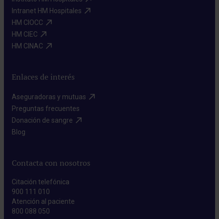
Intranet HM Hospitales​
HM CIOCC​
HM CIEC​
HM CINAC​
Enlaces de interés
Aseguradoras y mutuas​
Preguntas frecuentes​
Donación de sangre​
Blog​
Contacta con nosotros
Citación telefónica
900 111 010
Atención al paciente
800 088 050