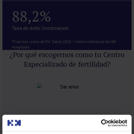
88,2%
Tasa de éxito Ovodonación
*Tras tres ciclos de FIV. Datos 2023 – Centro referencia de HM
Hospitales
¿Por qué escogernos como tu Centro
Especializado de fertilidad?