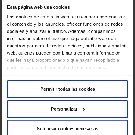
Esta página web usa cookies
Las cookies de este sitio web se usan para personalizar
el contenido y los anuncios, ofrecer funciones de redes
sociales y analizar el tráfico. Además, compartimos
Chi siamo
información sobre el uso que haga del sitio web con
nuestros partners de redes sociales, publicidad y análisis
Chi siamo​
web, quienes pueden combinarla con otra información
Eccellenza nella qualità​
que les haya proporcionado o que hayan recopilado a
Lavora con noi​
partir del uso que haya hecho de sus servicios.
Area azionisti​
Sostenibilità​
Canale interno di informazione​
Permitir todas las cookies
Altri HM Hospitales
Personalizar
Fondazione HM Hospitales​
Facoltà HM Hospitales​
Solo usar cookies necesarias
Istituto HM Hospitales​