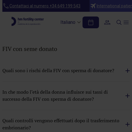
Domande frequenti
Contattaci al numero +34 649 199 543
International patie
FIV con seme donato
Italiano
Centri
Coito programmato
FIV con seme donato
Criotrasferimento embrionario
Esami medici
Quali sono i rischi della FIV con sperma di donatore?
FIV con ovodonazione
FIV con ovodonazione e seme donato
In che modo l’età della donna influisce sui tassi di
successo della FIV con sperma di donatore?
FIV con seme donato
FIV con test EMBRACE
Quali controlli vengono effettuati dopo il trasferimento
FIV ICSI
embrionario?
Inseminazione artificiale con seme del partner