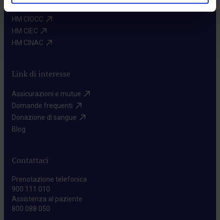
Intranet HM Hospitales​
HM CIOCC​
HM CIEC​
HM CINAC​
Link di interesse
Assicurazioni e mutue​
Domande frequenti​
Donazione di sangue​
Blog​
Contattaci
Prenotazione telefonica
900 111 010
Assistenza al paziente
800 088 050