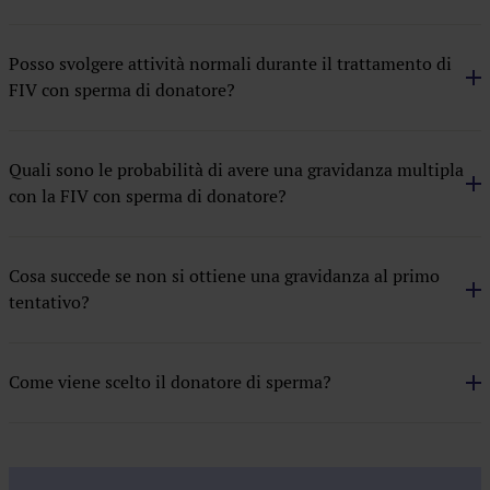
Inseminazione artificiale con seme di donatore
Posso svolgere attività normali durante il trattamento di
Metodo ROPA
FIV con sperma di donatore?
Preservazione della fertilità
Quadro medico
Quali sono le probabilità di avere una gravidanza multipla
con la FIV con sperma di donatore?
Ricezione di embrione donato
Cosa succede se non si ottiene una gravidanza al primo
tentativo?
Come viene scelto il donatore di sperma?