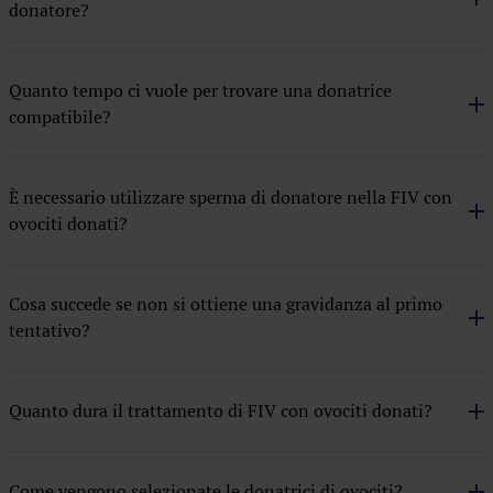
donatore?
Inseminazione artificiale con seme di donatore
Metodo ROPA
Quanto tempo ci vuole per trovare una donatrice
compatibile?
Preservazione della fertilità
Quadro medico
È necessario utilizzare sperma di donatore nella FIV con
Ricezione di embrione donato
ovociti donati?
Cosa succede se non si ottiene una gravidanza al primo
tentativo?
Quanto dura il trattamento di FIV con ovociti donati?
Come vengono selezionate le donatrici di ovociti?