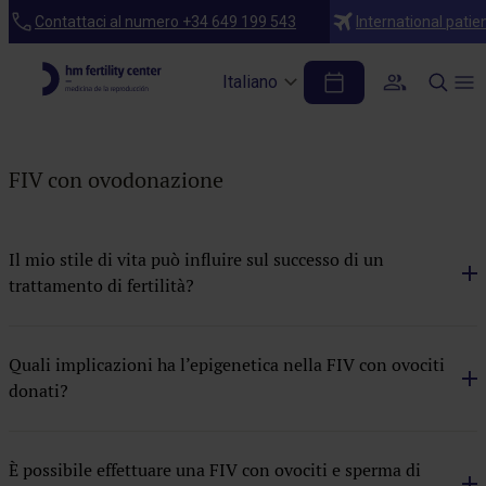
Domande frequenti
Contattaci al numero +34 649 199 543
International patie
FIV con ovodonazione
Italiano
Centri
Coito programmato
FIV con ovodonazione
Criotrasferimento embrionario
Esami medici
Il mio stile di vita può influire sul successo di un
trattamento di fertilità?
FIV con ovodonazione
FIV con ovodonazione e seme donato
Quali implicazioni ha l’epigenetica nella FIV con ovociti
FIV con seme donato
donati?
FIV con test EMBRACE
FIV ICSI
È possibile effettuare una FIV con ovociti e sperma di
Inseminazione artificiale con seme del partner