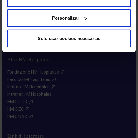
Chi siamo​
Eccellenza nella qualità​
Personalizar
Lavora con noi​
Area azionisti​
Sostenibilità​
Solo usar cookies necesarias
Canale interno di informazione​
Altri HM Hospitales
Fondazione HM Hospitales​
Facoltà HM Hospitales​
Istituto HM Hospitales​
Intranet HM Hospitales​
HM CIOCC​
HM CIEC​
HM CINAC​
Link di interesse