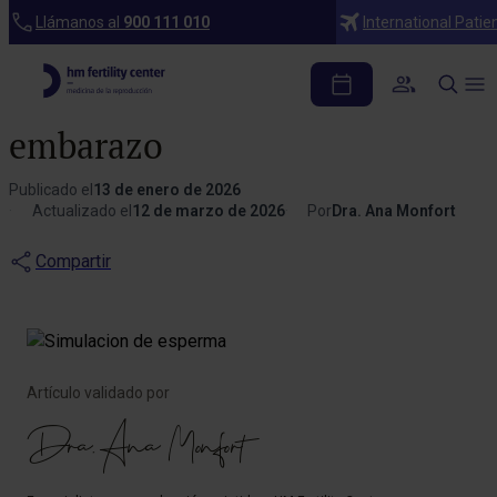
Blog
Llámanos al
900 111 010
International Patie
Teratozoospermia: qué
es y cuándo afecta al
embarazo
Publicado el
13 de enero de 2026
Actualizado el
12 de marzo de 2026
Por
Dra. Ana Monfort
Compartir
Artículo validado por
Dra. Ana Monfort