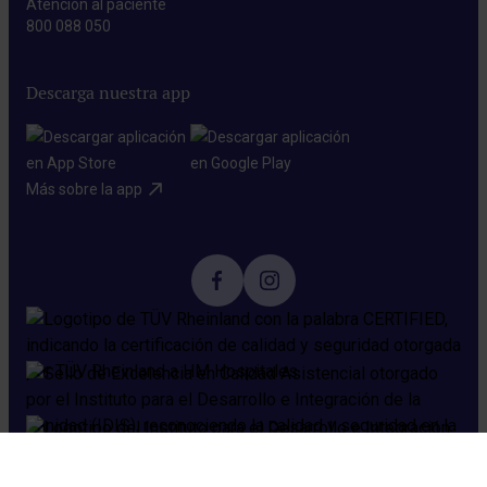
Atención al paciente
800 088 050
Descarga nuestra app
Más sobre la app​