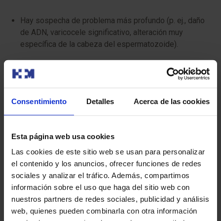
Hay sospecha de problema más profundo (p. ej., daño
de ADN, varicocele significativo, alteración muy
específica de la cabeza del espermatozoide).
Para entender el papel del semen en la concepción:
“Fertilidad del hombre y embarazo”
.
Consentimiento
Detalles
Acerca de las cookies
Diagnóstico: por qué no basta con un solo
espermiograma
Esta página web usa cookies
La calidad del semen puede fluctuar. Por eso, ante un
Las cookies de este sitio web se usan para personalizar
resultado alterado, lo habitual es:
el contenido y los anuncios, ofrecer funciones de redes
sociales y analizar el tráfico. Además, compartimos
Repetir el seminograma (separado unas semanas).
información sobre el uso que haga del sitio web con
nuestros partners de redes sociales, publicidad y análisis
Interpretar el resultado junto con historia clínica,
web, quienes pueden combinarla con otra información
exploración y, si procede, pruebas complementarias.