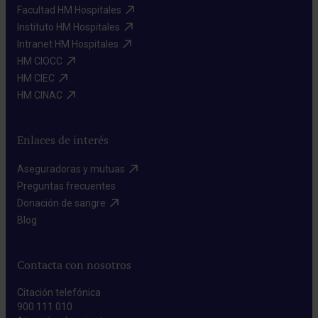
Facultad HM Hospitales​
Instituto HM Hospitales​
Intranet HM Hospitales​
HM CIOCC​
HM CIEC​
HM CINAC​
Enlaces de interés
Aseguradoras y mutuas​
Preguntas frecuentes​
Donación de sangre​
Blog​
Contacta con nosotros
Citación telefónica
900 111 010