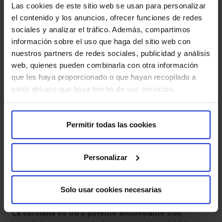
Las cookies de este sitio web se usan para personalizar
La L-carnitina es un aminoácido que mejora la
el contenido y los anuncios, ofrecer funciones de redes
movilidad del esperma, un factor crucial para la
sociales y analizar el tráfico. Además, compartimos
fertilidad masculina
. Suplementar con L-carnitina puede
información sobre el uso que haga del sitio web con
aumentar significativamente las posibilidades de
nuestros partners de redes sociales, publicidad y análisis
concepción.
web, quienes pueden combinarla con otra información
que les haya proporcionado o que hayan recopilado a
Selenio
partir del uso que haya hecho de sus servicios.
El selenio es un antioxidante que protege a las
células del daño oxidativo
. En los hombres, mejora la
Permitir todas las cookies
calidad del esperma y su capacidad de fertilización. Los
suplementos de selenio, junto con una dieta rica en
nueces de Brasil, pescado y cereales integrales, pueden
Personalizar
ser beneficiosos.
Solo usar cookies necesarias
Cúrcuma
La cúrcuma es otro potente antioxidante con