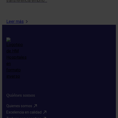
transferencia embrio…
par
Leer más
Quiénes somos
Quienes somos​
Excelencia en calidad​