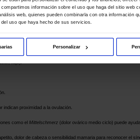
sa:
s, compartimos información sobre el uso que haga del sitio web 
 análisis web, quienes pueden combinarla con otra información q
r del uso que haya hecho de sus servicios.
clo
sarias
Personalizar
Per
lor, flujo).
ón.
or indican proximidad a la ovulación.
ciones como el
Mittelschmerz
(dolor ovárico medio ciclo) puede ayudar 
apetito, dolor de cabeza o sensibilidad mamaria para reconocer el s