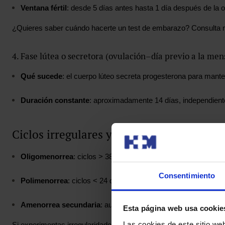
Ventana fértil
: desde 5 días antes hasta 1 día después de la o
¿Quieres saber cuándo hacerte un test de embarazo? Consulta n
4. Fase lútea o secretora (ovulación–día previo a la men
Qué sucede
: el cuerpo lúteo secreta progesterona para mante
Duración constante
: aproximadamente 14 días, independientem
Ciclos irregulares y variaciones
Oligomenorrea
: ciclos > 38 días.
Consentimiento
Polimenorrea
: ciclos < 24 días.
Amenorrea secundaria
: ausencia de menstruación ≥ 3 mese
Esta página web usa cookie
Las cookies de este sitio we