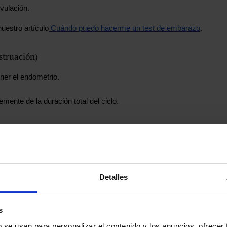
vulación.
uestro artículo
Cuándo puedo hacerme un test de embarazo
.
struación)
ner el endometrio.
ente de la duración total del ciclo.
Detalles
s sin embarazo.
s
b se usan para personalizar el contenido y los anuncios, ofrecer