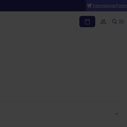
International Patie
uáles son sus