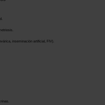
d.
etriosis.
árica, inseminación artificial, FIV).
crinas.