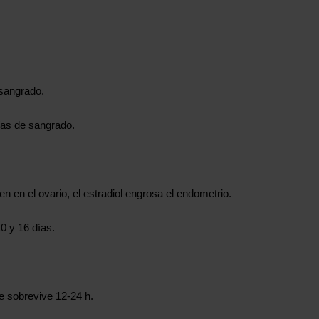
sangrado.
ías de sangrado.
cen en el ovario, el estradiol engrosa el endometrio.
10 y 16 días.
ue sobrevive 12‑24 h.