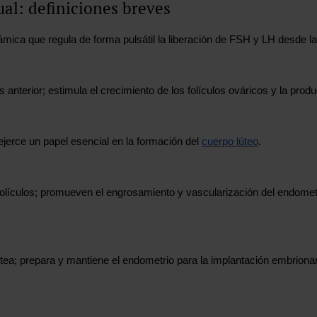
al: definiciones breves
mica que regula de forma pulsátil la liberación de FSH y LH desde la h
sis anterior; estimula el crecimiento de los folículos ováricos y la pro
ejerce un papel esencial en la formación del
cuerpo lúteo
.
 folículos; promueven el engrosamiento y vascularización del endometri
lútea; prepara y mantiene el endometrio para la implantación embrionar