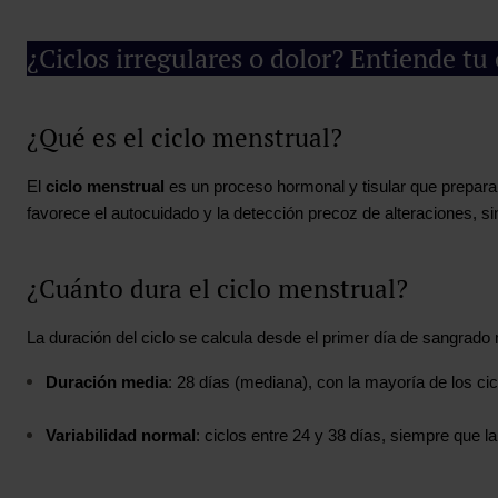
National Library of Medicine
Womens Health
¿Ciclos irregulares o dolor? Entiende tu
¿Qué es el ciclo menstrual?
El
ciclo menstrual
es un proceso hormonal y tisular que prepara
favorece el autocuidado y la detección precoz de alteraciones, s
¿Cuánto dura el ciclo menstrual?
La duración del ciclo se calcula desde el primer día de sangrado m
Duración media
: 28 días (mediana), con la mayoría de los cic
Variabilidad normal
: ciclos entre 24 y 38 días, siempre que l