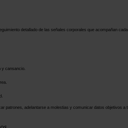
eguimiento detallado de las señales corporales que acompañan cada 
n y cansancio.
rea.
d.
car patrones, adelantarse a molestias y comunicar datos objetivos a t
tos