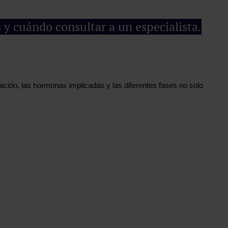
s y cuándo consultar a un especialista.
ción, las hormonas implicadas y las diferentes fases no solo