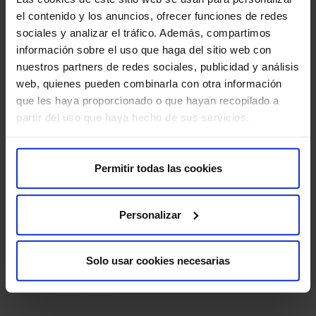
y, por seguridad, puede recomendar congelar los
el contenido y los anuncios, ofrecer funciones de redes
embriones y posponer la transferencia a un ciclo
sociales y analizar el tráfico. Además, compartimos
posterior.
información sobre el uso que haga del sitio web con
nuestros partners de redes sociales, publicidad y análisis
Estradiol bajo: ¿Por qué dificulta el
web, quienes pueden combinarla con otra información
que les haya proporcionado o que hayan recopilado a
embarazo?
partir del uso que haya hecho de sus servicios.
Un
estradiol bajo
suele indicar que los ovarios no están
produciendo estrógenos de forma adecuada. Esto
dificulta el embarazo porque el endometrio no alcanza el
Permitir todas las cookies
grosor necesario por lo que el embrión no va a implantar
correctamente y, a menudo, implica que no se está
Personalizar
produciendo la ovulación. Las causas más comunes
incluyen una baja reserva ovárica, trastornos de la
conducta alimentaria, ejercicio extremo, alteraciones en
Solo usar cookies necesarias
la glándula hipófisis o la llegada de la premenopausia y
menopausia prematura.