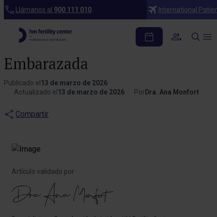
Blog
Llámanos al
900 111 010
International Patie
El Estradiol y Su
Importancia para Quedarte
Embarazada
Publicado el
13 de marzo de 2026
Actualizado el
13 de marzo de 2026
Por
Dra. Ana Monfort
Compartir
Artículo validado por
Dra. Ana Monfort