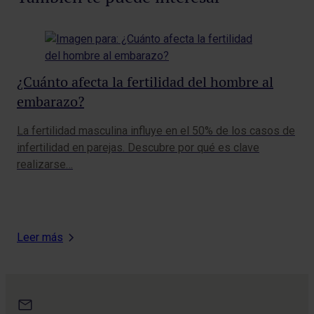
¿Cuánto afecta la fertilidad del hombre al
Ef
embarazo?
Vi
La fertilidad masculina influye en el 50% de los casos de
La 
infertilidad en parejas. Descubre por qué es clave
rep
realizarse…
alc
Leer más