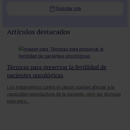
Solicitar cita
Artículos destacados
Técnicas para preservar la fertilidad de
Ab
pacientes oncológicas
tr
Los tratamientos contra el cáncer pueden afectar a la
El 
capacidad reproductora de la paciente, pero las técnicas
nat
para pres…
em