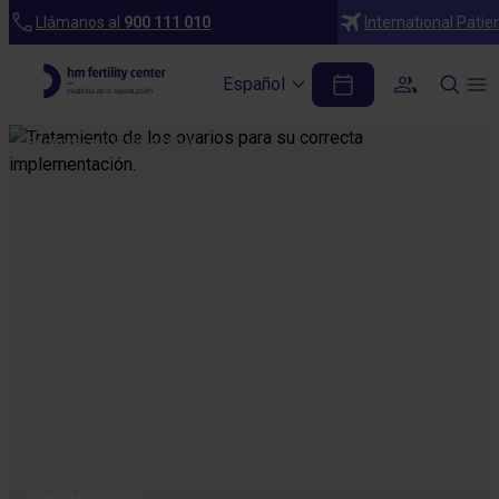
Llámanos al
900 111 010
International Patie
Español
Fecundación in Vitro (FIV)