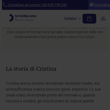
Home
Contattaci al numero +34 649 199 543
Internatio
Storie di successo che possono essere
anche la tua
Italiano
Scopri come HM Fertility Center ha aiutato molte coppie a realizzare
il loro sogno di formare una famiglia. Lasciati ispirare dalle loro
testimonianze e fai il primo passo verso il tuo futuro.
La storia di Cristina
Cristina aveva sempre desiderato diventare madre, ma
un’insufficienza ovarica precoce glielo impediva. Le sue
ovaie erano invecchiate prima del normale e, quando
riusciva a ovulare, gli ovociti erano di scarsa qualità.