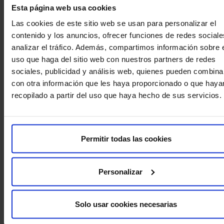
Esta página web usa cookies
Fin dal primo momento ero consapevole che, alla mia età,
Las cookies de este sitio web se usan para personalizar el
non avevo molte possibilità. Il mio partner e io abbiamo
contenido y los anuncios, ofrecer funciones de redes sociale
deciso di rivolgerci a HM Fertility Center. Dopo aver
analizar el tráfico. Además, compartimos información sobre 
conosciuto il team, ci siamo resi conto di aver fatto la
uso que haga del sitio web con nuestros partners de redes
scelta giusta e che avrebbero fatto tutto il possibile per
sociales, publicidad y análisis web, quienes pueden combina
realizzare il nostro sogno.
con otra información que les haya proporcionado o que haya
recopilado a partir del uso que haya hecho de sus servicios.
Dopo tutto il trattamento di fertilità, è arrivato il giorno del
prelievo degli ovociti: dei quattro, tre sono stati
fecondati. Mi sono stati trasferiti i due in condizioni
migliori. Non restava che aspettare.
Permitir todas las cookies
Man mano che si avvicina il giorno del test di gravidanza
e il ciclo non arriva, l’ansia è tanta. Finalmente è arrivata la
Personalizar
notizia positiva… che gioia!
Isabel Ruiz, 41 anni
Solo usar cookies necesarias