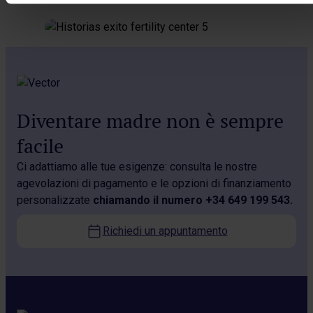
Diventare madre non è sempre
facile
Ci adattiamo alle tue esigenze: consulta le nostre
agevolazioni di pagamento e le opzioni di finanziamento
personalizzate
chiamando il numero +34 649 199 543.
Richiedi un appuntamento