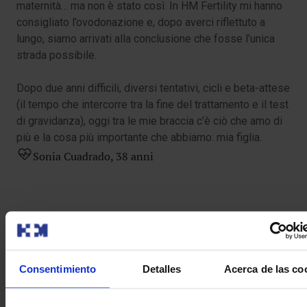
maternità… ma non è stato così. In HM Fertility mi hanno
consigliato l’ovodonazione e, dopo averci riflettuto a
lungo, siamo arrivati alla conclusione che fosse l’unica
strada possibile.
Dopo due anni difficili, diversi tentativi, cicli e beta-attese
(il tempo che intercorre tra la fine del trattamento e il test
di gravidanza), oggi tra le mie braccia c’è ciò che amo di
più e la cosa più importante che abbiamo: mia figlia.
Sonia Cuadrado, 38 anni
Consentimiento
Detalles
Acerca de las co
Madre a 41 anni