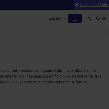
International Patie
 tuya
Español
s testimonios y da el primer paso hacia tu futuro.
 lo normal y, cuando conseguía ovular, los óvulos eran de
 intentar una inseminación artificial y, posteriormente, dos
ezar un nuevo tratamiento para aumentar la familia.