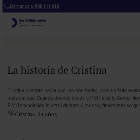
Inicio
Llámanos al
900 111 010
Hist
Descubre cómo HM Fertility Center ha ayudado a mu
La historia de Cristina
Cristina siempre había querido ser madre, pero un fallo ovár
mala calidad. Cuando decidió acudir a HM Fertility Center ll
FIV (fecundación in vitro) durante 6 meses, finalmente se q
Cristina, 34 años