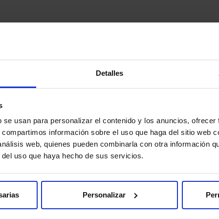
Detalles
 fácil
s
b se usan para personalizar el contenido y los anuncios, ofrecer
dades de pago y opciones de financiación personalizadas
llaman
s, compartimos información sobre el uso que haga del sitio web 
Solicitar cita
 análisis web, quienes pueden combinarla con otra información q
r del uso que haya hecho de sus servicios.
sarias
Personalizar
Per