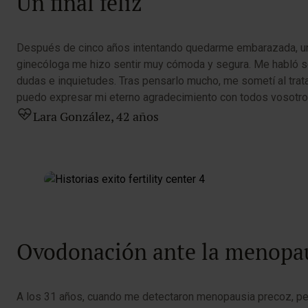
Un final feliz
Después de cinco años intentando quedarme embarazada, una 
ginecóloga me hizo sentir muy cómoda y segura. Me habló sob
dudas e inquietudes. Tras pensarlo mucho, me sometí al tra
puedo expresar mi eterno agradecimiento con todos vosotro
Lara González, 42 años
Ovodonación ante la menopau
A los 31 años, cuando me detectaron menopausia precoz, pen