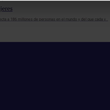
jeres
afecta a 186 millones de personas en el mundo y del que cada v…