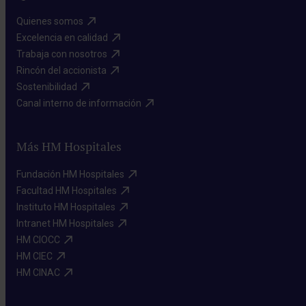
Quienes somos​
Excelencia en calidad​
Trabaja con nosotros​
Rincón del accionista​
Sostenibilidad​
Canal interno de información​
Más HM Hospitales
Fundación HM Hospitales​
Facultad HM Hospitales​
Instituto HM Hospitales​
Intranet HM Hospitales​
HM CIOCC​
HM CIEC​
HM CINAC​