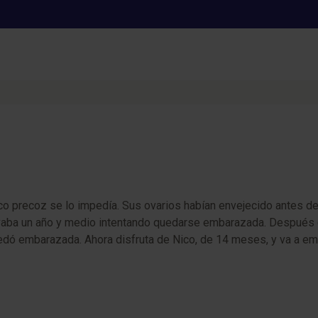
orias de éxito que pueden ser la
chas parejas a cumplir su sueño de formar una familia. Inspírate con su
ico precoz se lo impedía. Sus ovarios habían envejecido antes de
evaba un año y medio intentando quedarse embarazada. Después de
uedó embarazada. Ahora disfruta de Nico, de 14 meses, y va a emp