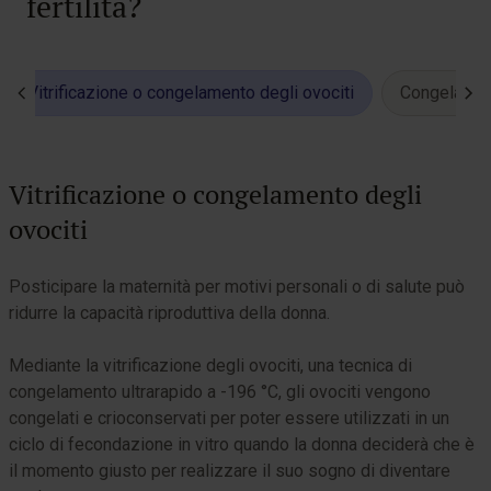
fertilità?
Vitrificazione o congelamento degli ovociti
Congelare i
Vitrificazione o congelamento degli
ovociti
L
p
Posticipare la maternità per motivi personali o di salute può
ridurre la capacità riproduttiva della donna.
È
s
Mediante la vitrificazione degli ovociti, una tecnica di
s
congelamento ultrarapido a -196 °C, gli ovociti vengono
c
congelati e crioconservati per poter essere utilizzati in un
i
ciclo di fecondazione in vitro quando la donna deciderà che è
il momento giusto per realizzare il suo sogno di diventare
È