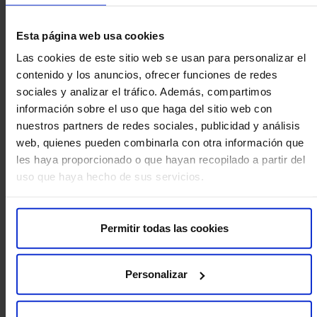
trompa afectada. Luego, se introduce una sustancia
esclerosante que previene la reparación del líquido. Aunque
Esta página web usa cookies
es una técnica efectiva para reducir el tamaño del
Las cookies de este sitio web se usan para personalizar el
hidrosalpinx, no es tan definitiva como la salpingectomía y
contenido y los anuncios, ofrecer funciones de redes
podría ser necesario realizarla más de una vez.
sociales y analizar el tráfico. Además, compartimos
Generalmente, se recomienda en casos donde el daño en
información sobre el uso que haga del sitio web con
las trompas es menor o cuando la paciente no es apta para
nuestros partners de redes sociales, publicidad y análisis
una cirugía mayor. No se realiza de forma rutinaria.
web, quienes pueden combinarla con otra información que
les haya proporcionado o que hayan recopilado a partir del
Cuando el daño en las trompas no es demasiado severo, es
uso que haya hecho de sus servicios.
posible intentar una
reparación tubárica
para restaurar la
funcionalidad de la trompa. Esto se puede hacer a través de
la cirugía laparoscópica o laparotomía. Sin embargo, la
Permitir todas las cookies
reparación de las trompas rara vez es efectiva en casos de
hidrosalpinx avanzado, y las tasas de éxito para lograr un
embarazo natural son relativamente bajas. Este enfoque es
Personalizar
menos común y generalmente no es la primera opción.