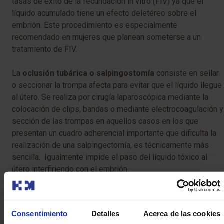
tasas de éxito de la fecundación in vitro (FIV) ya que el
líquido acumulado tiene un efecto deletéreo sobre el
embrión. Este procedimiento es especialmente
recomendado en mujeres que planean someterse a un
tratamiento de FIV.
La
oclusión tubárica o salpingostomía
consiste en sellar
o seccionar la trompa afecta para evitar que el líquido llegue
al útero. Se realiza por cirugía laparoscópica mediante la
colocación de clips, bandas o mediante electrocoagulación y
sección de las trompas en aquellos casos en los que
presentan un cuadro adherencial importante que dificulta la
realización de una salpingectomía, es técnicamente más
sencilla. Igualmente impide el paso del líquido tóxico al
útero interfiriendo con el embrión.
La
escleroterapia
es una opción menos invasiva que la
salpingectomía. En este procedimiento, se inserta una aguja
Consentimiento
Detalles
Acerca de las cookies
guiada por ecografía para extraer el líquido acumulado en la