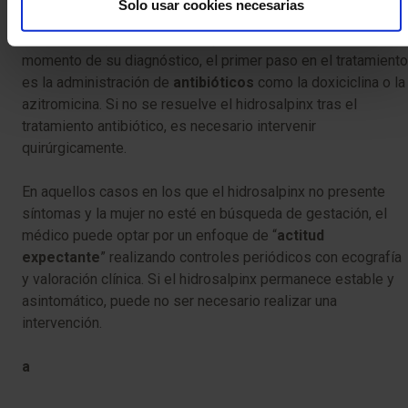
Tratamiento no quirúrgico
Solo usar cookies necesarias
Si el hidrosalpinx es causado por una infección activa en el
momento de su diagnóstico, el primer paso en el tratamiento
es la administración de
antibióticos
como la doxiciclina o la
azitromicina. Si no se resuelve el hidrosalpinx tras el
tratamiento antibiótico, es necesario intervenir
quirúrgicamente.
En aquellos casos en los que el hidrosalpinx no presente
síntomas y la mujer no esté en búsqueda de gestación, el
médico puede optar por un enfoque de “
actitud
expectante
” realizando controles periódicos con ecografía
y valoración clínica. Si el hidrosalpinx permanece estable y
asintomático, puede no ser necesario realizar una
intervención.
a