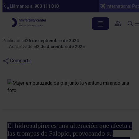
Blog
Llámanos al
900 111 010
International Pat
Hidrosalpinx, ¿puedo
quedarme embarazada?
Publicado el
26 de septiembre de 2024
Actualizado el
2 de diciembre de 2025
Compartir
El hidrosalpinx es una alteración que afecta a
las trompas de Falopio, provocando su