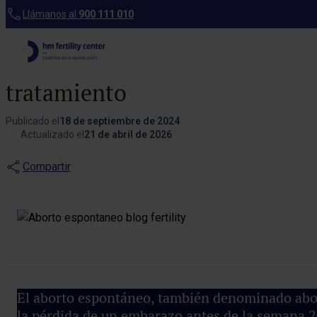
Blog
Llámanos al
900 111 010
Aborto espontáneo:
síntomas, causas y
tratamiento
Publicado el
18 de septiembre de 2024
Actualizado el
21 de abril de 2026
Compartir
El aborto espontáneo, también denominado abort
la pérdida de un embarazo antes de la semana 20