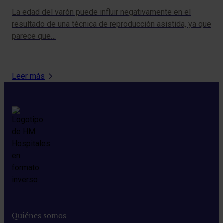
La edad del varón puede influir negativamente en el
Viv
resultado de una técnica de reproducción asistida, ya que
nor
parece que…
dia
Leer más
Quiénes somos