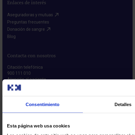
Enlaces de interés
Aseguradoras y mutuas​
Preguntas frecuentes​
Donación de sangre​
Blog​
Contacta con nosotros
Citación telefónica
900 111 010
Atención al paciente
800 088 050
Descarga nuestra app
Consentimiento
Detalles
Esta página web usa cookies
Más sobre la app​