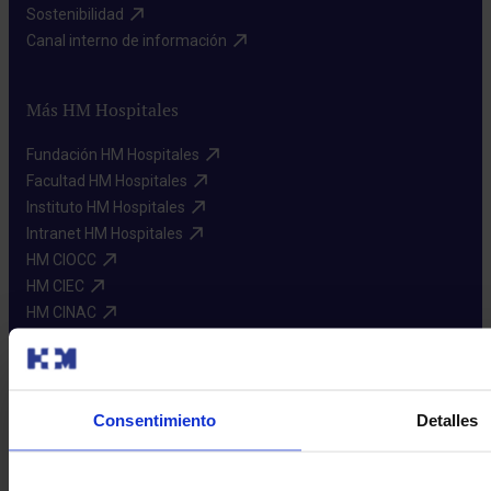
Sostenibilidad​
Canal interno de información​
Más HM Hospitales
Fundación HM Hospitales​
Facultad HM Hospitales​
Instituto HM Hospitales​
Intranet HM Hospitales​
HM CIOCC​
HM CIEC​
HM CINAC​
Enlaces de interés
Consentimiento
Detalles
Aseguradoras y mutuas​
Preguntas frecuentes​
Donación de sangre​