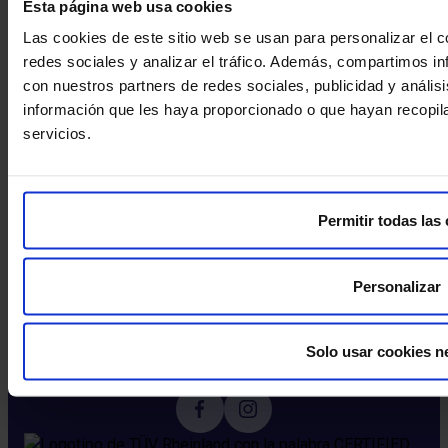
Esta página web usa cookies
Blog​
Las cookies de este sitio web se usan para personalizar el c
redes sociales y analizar el tráfico. Además, compartimos in
Contacta con nosotros
con nuestros partners de redes sociales, publicidad y análi
información que les haya proporcionado o que hayan recopil
Citación telefónica
servicios.
900 111 010
Atención al paciente
800 088 050
Permitir todas las
Descarga nuestra app
Personalizar
Más sobre la app​
Solo usar cookies n