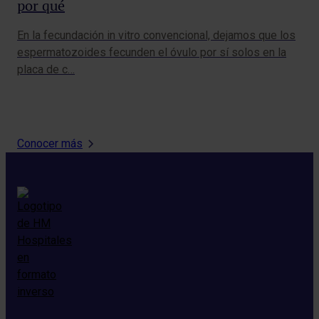
por qué
me
En la fecundación in vitro convencional, dejamos que los
Lle
espermatozoides fecunden el óvulo por sí solos en la
las
placa de c…
lab
Conocer más