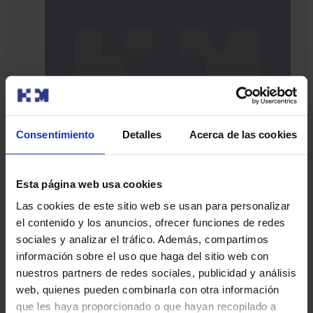
Centro Integrato di
Consentimiento
Detalles
Acerca de las cookies
Neuroscienze HM CINAC
Centro Integrato di Neuroscienze HM CINAC
C
Esta página web usa cookies
HM CINAC offre un’assistenza neurologica completa e
H
Las cookies de este sitio web se usan para personalizar
personalizzata, grazie alla ricerca più avanzata e alla
p
el contenido y los anuncios, ofrecer funciones de redes
tecnologia di ultima generazione
t
sociales y analizar el tráfico. Además, compartimos
Scopri di più
S
información sobre el uso que haga del sitio web con
nuestros partners de redes sociales, publicidad y análisis
web, quienes pueden combinarla con otra información
que les haya proporcionado o que hayan recopilado a