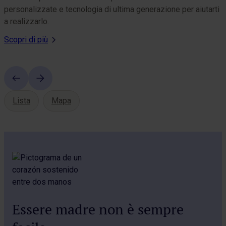
personalizzate e tecnologia di ultima generazione per aiutarti
p
a realizzarlo.
a
Scopri di più
S
Lista
Mapa
Essere madre non è sempre