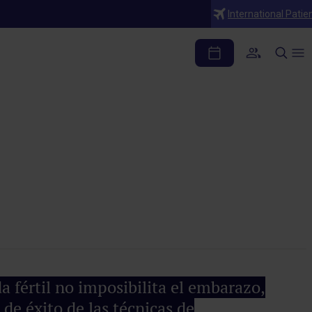
International Patie
 quite las ganas de
fértil no imposibilita el embarazo,
 de éxito de las técnicas de