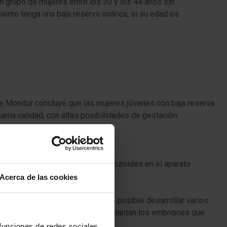
n grupo de mujeres entre los 30 y los 44 años sin
ente tenga una baja reserva ovárica, si su edad es
e Monitor concluye que las mujeres jóvenes con baja reserva
ena calidad, con altas posibilidades de gestación.
e adaptan a cada circunstancia:
natural una selección de espermatozoides en el aparato
Acerca de las cookies
ediante estimulación ovárica es posible desarrollar varios
aboratorio y posteriormente se implantan los embriones que
 funciones de redes sociales