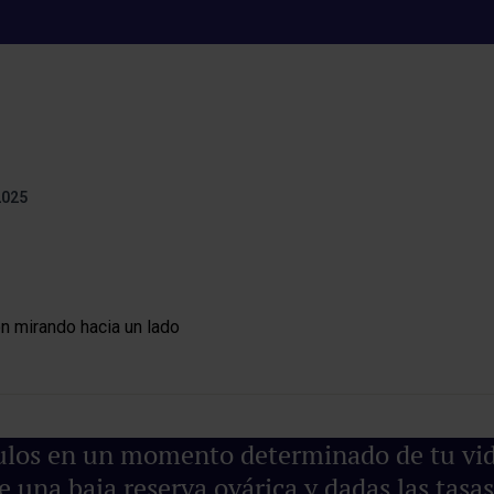
serva ovárica no te
2025
ulos en un momento determinado de tu vida 
e una baja reserva ovárica y dadas las tasas