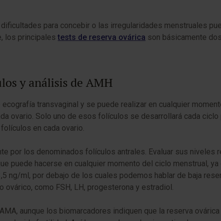
 dificultades para concebir o las irregularidades menstruales p
, los principales
tests de reserva ovárica
son básicamente dos, 
ulos y análisis de AMH
 ecografía transvaginal y se puede realizar en cualquier moment
ada ovario. Solo uno de esos folículos se desarrollará cada cicl
folículos en cada ovario.
e por los denominados folículos antrales. Evaluar sus niveles 
 que puede hacerse en cualquier momento del ciclo menstrual, ya q
,5 ng/ml, por debajo de los cuales podemos hablar de baja rese
o ovárico, como FSH, LH, progesterona y estradiol.
 JAMA, aunque los biomarcadores indiquen que la reserva ováric