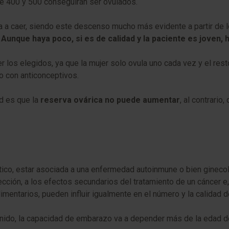
re 400 y 500 conseguirán ser ovulados.
za a caer, siendo este descenso mucho más evidente a partir de l
.
Aunque haya poco, si es de calidad y la paciente es joven, h
r los elegidos, ya que la mujer solo ovula uno cada vez y el res
to con anticonceptivos.
d es que la
reserva ovárica no puede aumentar
, al contrari
tico, estar asociada a una enfermedad autoinmune o bien gineco
cción, a los efectos secundarios del tratamiento de un cáncer e,
imentarios, pueden influir igualmente en el número y la calidad 
enido, la capacidad de embarazo va a depender más de la edad d