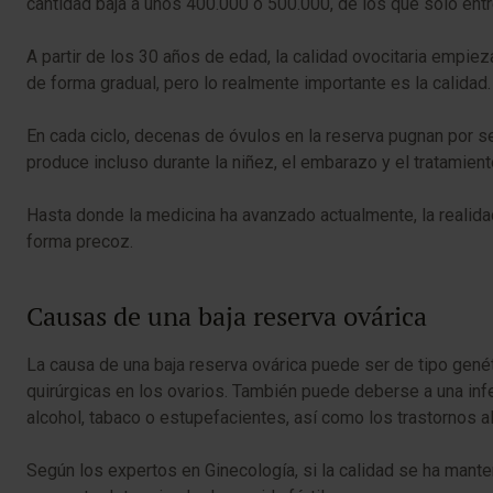
cantidad baja a unos 400.000 o 500.000, de los que solo ent
A partir de los 30 años de edad, la calidad ovocitaria empie
de forma gradual, pero lo realmente importante es la calidad
En cada ciclo, decenas de óvulos en la reserva pugnan por se
produce incluso durante la niñez, el embarazo y el tratamien
Hasta donde la medicina ha avanzado actualmente, la realida
forma precoz.
Causas de una baja reserva ovárica
La causa de una baja reserva ovárica puede ser de tipo gené
quirúrgicas en los ovarios. También puede deberse a una infe
alcohol, tabaco o estupefacientes, así como los trastornos al
Según los expertos en Ginecología, si la calidad se ha mant