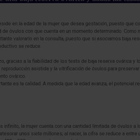
eside en la edad de la mujer que desea gestación, puesto que con 
idad de óvulos con que cuenta en un momento determinado. Como n
rtante valorarlo en la consulta, puesto que si asociamos baja re
oductivo se reduce.
o, gracias a la fiabilidad de los tests de baja reserva ovárica y
eproducción asistida y la vitrificación de óvulos para preservar 
nto ovárico.
nte es la calidad. A medida que la edad avanza, el potencial repr
inito, la mujer cuenta con una cantidad limitada de óvulos a lo 
atesorar unos siete millones; al nacer, la cifra se reduce a entre