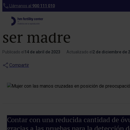
Blog
Llámanos al
900 111 010
Que una baja re
ser madre
Publicado el
14 de abril de 2023
Actualizado el
2 de diciembre de 
Compartir
Contar con una reducida cantidad de óv
gracias a las pruebas para la detección d