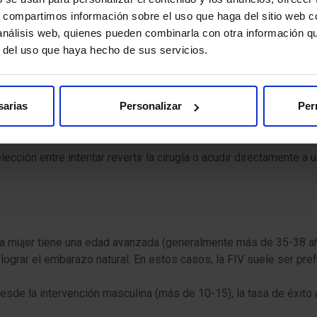
illa, generalmente ambulatoria, donde se extraen espermatozoide
s, compartimos información sobre el uso que haga del sitio web 
uen produciendo espermatozoides; la cirugía solo impide su sali
 análisis web, quienes pueden combinarla con otra información q
r del uso que haya hecho de sus servicios.
es):
Dado que la cantidad de espermatozoides recuperados media
matozoides viables uno a uno y los inyecta directamente dentro d
sarias
Personalizar
Per
ucción Asistida?
ección entre intentar revertir la cirugía o acudir directamente a 
i la mujer tiene una edad avanzada (generalmente más de 35-38 a
ograr el embarazo natural. En estos casos, la FIV suele ser pref
de la intervención masculina (más de 10-15), la tasa de éxito a