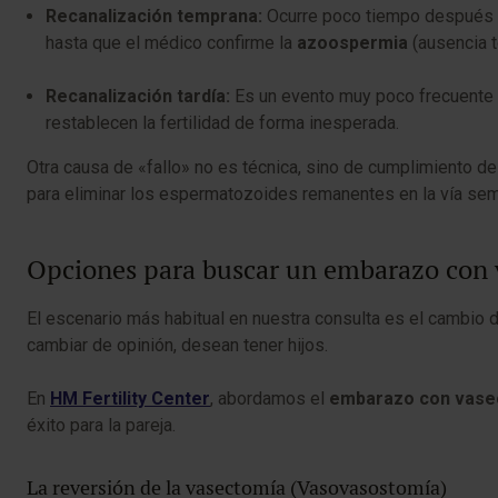
Recanalización temprana:
Ocurre poco tiempo después de
hasta que el médico confirme la
azoospermia
(ausencia t
Recanalización tardía:
Es un evento muy poco frecuente q
restablecen la fertilidad de forma inesperada.
Otra causa de «fallo» no es técnica, sino de cumplimiento del
para eliminar los espermatozoides remanentes en la vía sem
Opciones para buscar un embarazo con 
El escenario más habitual en nuestra consulta es el cambio d
cambiar de opinión, desean tener hijos.
En
HM Fertility Center
, abordamos el
embarazo con vase
éxito para la pareja.
La reversión de la vasectomía (Vasovasostomía)