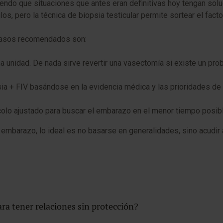
ndo que situaciones que antes eran definitivas hoy tengan soluc
os, pero la técnica de biopsia testicular permite sortear el fact
 pasos recomendados son:
una unidad. De nada sirve revertir una vasectomía si existe un pr
ia + FIV basándose en la evidencia médica y las prioridades de l
olo ajustado para buscar el embarazo en el menor tiempo posibl
vo embarazo, lo ideal es no basarse en generalidades, sino acudir
ra tener relaciones sin protección?