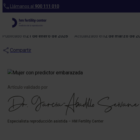
Blog
Llámanos al
900 111 010
Embarazo despu
Publicado el
21 de enero de 2026
Actualizado el
12 de marzo de 2
Compartir
Artículo validado por
Dr. García-Abadillo Seivane
Especialista reproducción asistida – HM Fertility Center