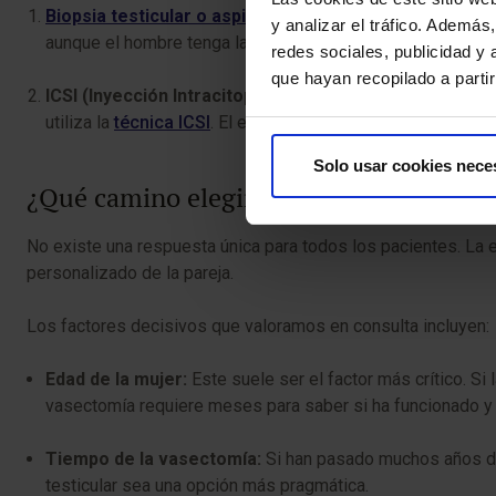
Biopsia testicular o aspiración
:
Es una intervención senc
y analizar el tráfico. Ademá
aunque el hombre tenga la vasectomía, sus testículos sig
redes sociales, publicidad y
que hayan recopilado a parti
ICSI (Inyección Intracitoplasmática de Espermatozoid
utiliza la
técnica ICSI
. El embriólogo selecciona los esper
Solo usar cookies nece
¿Qué camino elegir: Reversión o Reprod
No existe una respuesta única para todos los pacientes. La el
personalizado de la pareja.
Los factores decisivos que valoramos en consulta incluyen:
Edad de la mujer:
Este suele ser el factor más crítico. S
vasectomía requiere meses para saber si ha funcionado y l
Tiempo de la vasectomía:
Si han pasado muchos años des
testicular sea una opción más pragmática.