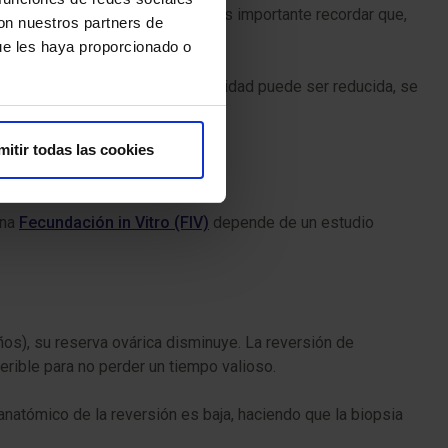
s directamente del testículo. Es importante recordar que,
con nuestros partners de
da.
ue les haya proporcionado o
nte biopsia es baja y su movilidad puede ser reducida, se
e los óvulos de la pareja.
mitir todas las cookies
una
Fecundación in Vitro (FIV)
depende de un estudio
ños), su reserva ovárica disminuye. La reversión de
erible para no perder un tiempo valioso.
natómico de la reversión es baja, haciendo que la biopsia