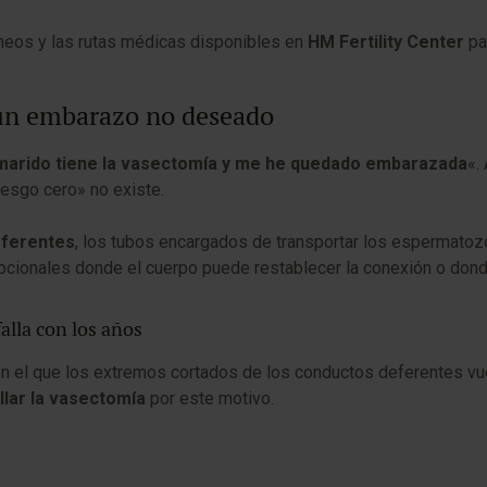
áneos y las rutas médicas disponibles en
HM Fertility Center
pa
 un embarazo no deseado
marido tiene la vasectomía y me he quedado embarazada
«.
iesgo cero» no existe.
eferentes
, los tubos encargados de transportar los espermatozo
epcionales donde el cuerpo puede restablecer la conexión o donde
alla con los años
 el que los extremos cortados de los conductos deferentes vue
llar la vasectomía
por este motivo.