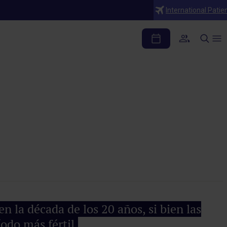
International Patie
determinante en la
 la década de los 20 años, si bien las
odo más fértil.