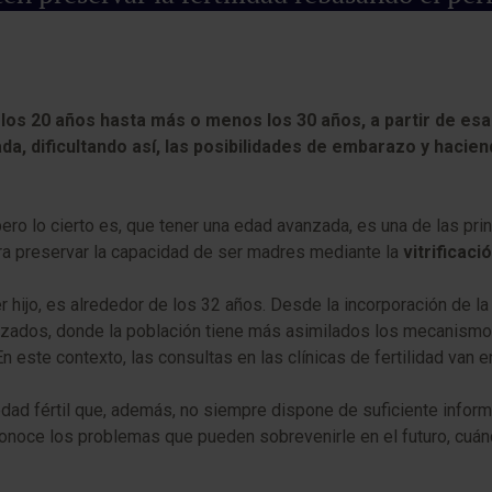
 los 20 años hasta más o menos los 30 años, a partir de esa
, dificultando así, las posibilidades de embarazo y haciend
o lo cierto es, que tener una edad avanzada, es una de las prin
ara preservar la capacidad de ser madres mediante la
vitrificac
hijo, es alrededor de los 32 años. Desde la incorporación de la m
ados, donde la población tiene más asimilados los mecanismos d
 En este contexto, las consultas en las clínicas de fertilidad va
edad fértil que, además, no siempre dispone de suficiente infor
o conoce los problemas que pueden sobrevenirle en el futuro, c