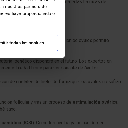
iden ser madres solteras y recurren a las técnicas de
con nuestros partners de
ue les haya proporcionado o
ulos. La vitrificación o congelación de óvulos permite
mitir todas las cookies
material genético dispondrá en el futuro. Los expertos en
samente la edad límite para ser donante de óvulos.
ación de cristales de hielo, de forma que los óvulos no sufran
unción folicular y tras un proceso de
estimulación ovárica
ebé sano.
plasmática (ICSI)
. Como los óvulos ya no han de ser