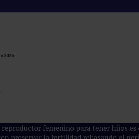
ujer es un factor 
de 2025
eproductor femenino para tener hijos es en
en preservar la fertilidad rebasando el perí