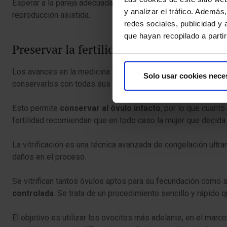
Esperar a la pareja adecuada, también puede agravar el fact
y analizar el tráfico. Ademá
reproducción asistida.
redes sociales, publicidad y
que hayan recopilado a parti
Preservar la fertilidad
Los avances en la medicina reproductiva permiten no renunci
Solo usar cookies nece
conservarlos con todas sus funciones biológicas a -196ºC en
Esto permite
conservar al óvulo intacto
, por lo que cuanto
fertilidad recomiendan que en todo caso la mujer que decida 
La vitrificación es una técnica avanzada de congelación ultra
daños en el proceso.
Se vitrifican tantos óvulos aptos para su fecundación como s
controlada
. Se trata de un procedimiento sencillo y rápido 
El objetivo es utilizar los ovocitos más adelante, en el marc