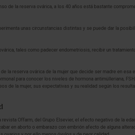
o de la reserva ovárica, a los 40 años está bastante compromet
rimenta unas circunstancias distintas y se puede dar la posib
árica, tales como padecer endometriosis, recibir un tratamiento
 de la reserva ovárica de la mujer que decide ser madre en esa e
hormonal para conocer los niveles de hormona antimülleriana, FSH,
os de la mujer, sus expectativas y su realidad según los result
d
 revista Offarm, del Grupo Elsevier, el efecto negativo de la edad
bar en aborto o embarazo con embrión afecto de alguna alterac
os ovarios y por ello menos óvulos y de peor calidad.