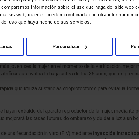
or edad. A su vez, hoy en día, hay un aumento de mujeres que dec
s, compartimos información sobre el uso que haga del sitio web 
 análisis web, quienes pueden combinarla con otra información q
r del uso que haya hecho de sus servicios.
ar a ser madres a una edad avanzada usando nuestros propios óv
sarias
Personalizar
Per
 nitrógeno líquido durante un tiempo indefinido.
 más joven sea la mujer en el momento de la vitrificación, mejor 
vitrificar sus óvulos lo haga antes de los 35 años, que es preci
rrápida que utiliza sustancias crioprotectores para evitar la form
e hayan extraído del aparato reproductor de la mujer, mediante p
que mejorará las tasas futuras de embarazo y de dar a luz a un b
o de una fecundación in vitro (FIV) mediante
inyección intracito