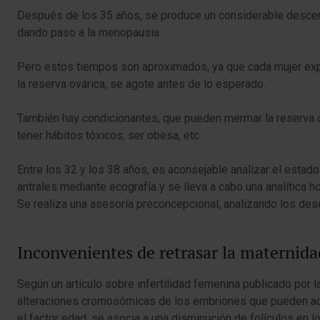
Después de los 35 años, se produce un considerable descens
dando paso a la menopausia.
Pero estos tiempos son aproximados, ya que cada mujer expe
la reserva ovárica, se agote antes de lo esperado.
También hay condicionantes, que pueden mermar la reserva ov
tener hábitos tóxicos, ser obesa, etc.
Entre los 32 y los 38 años, es aconsejable analizar el estado
antrales mediante ecografía y se lleva a cabo una analítica 
Se realiza una asesoría preconcepcional, analizando los dese
Inconvenientes de retrasar la maternida
Según un artículo sobre infertilidad femenina publicado por la
alteraciones cromosómicas de los embriones que pueden aca
el factor edad, se asocia a una disminución de folículos en l