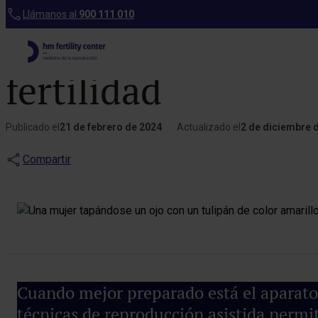
Blog
Llámanos al
900 111 010
La edad de la m
fertilidad
Publicado el
21 de febrero de 2024
Actualizado el
2 de diciembre 
Compartir
Cuando mejor preparado está el aparato r
técnicas de reproducción asistida permit