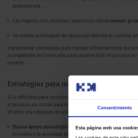
testosterona.
Las mujeres con síntomas depresivos tienen
menor prob
Un estado prolongado de depresión debilita el sistema i
Implementar estrategias para manejar eficientemente las emo
acompañarte de forma adecuada durante todo el proceso es f
posible.
Estrategias para manejar las emociones 
Si la dificultad para concebir te está haciendo
valorar la pos
el proceso es crucial para mejorar las posibilidades de éxit
Consentimiento
afrontar una situación de este tipo:
Busca apoyo psicológico profesional
. Existen psicólo
Esta página web usa cookie
el estrés y la ansiedad, como por ejemplo la terapia cogn
Las cookies de este sitio we