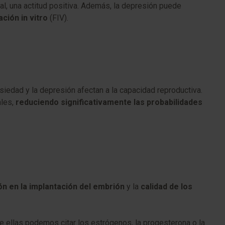
ral, una actitud positiva. Además, la depresión puede
ción in vitro
(FIV).
edad y la depresión afectan a la capacidad reproductiva.
ales,
reduciendo significativamente las probabilidades
ón en la implantación del embrión
y la
calidad de los
re ellas podemos citar los estrógenos, la progesterona o la