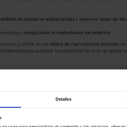
abilidad de quedarse embarazadas
y
mayores tasas de abo
nmunológico,
complicando la implantación del embrión
.
ciones, y confiar en una
clínica de reproducción asistida
con 
undamental para aumentar la probabilidad de éxito de quedarse 
durante un tratamiento de fertilidad
ibilidad de llevar a cabo un tratamiento de reproducción asi
o. A continuación vamos a detallar una serie de estrategias que 
Detalles
gos especializados en reproducción asistida que pueden proporci
s
itivo-conductual (TCC). Este tipo de terapia ha demostrado ser e
b se usan para personalizar el contenido y los anuncios, ofrecer