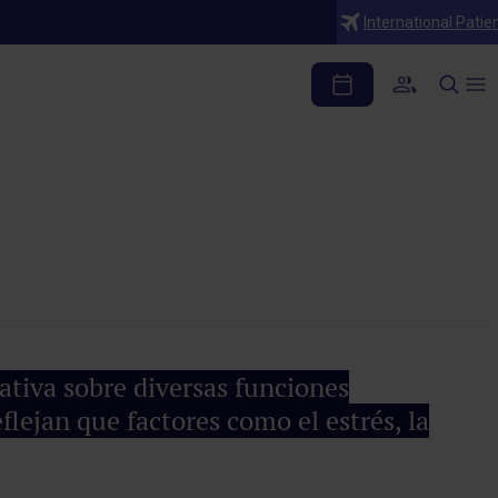
International Patie
fertilidad?
ativa sobre diversas funciones
eflejan que factores como el estrés, la