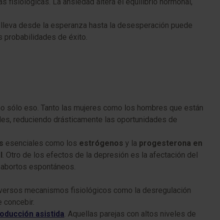
fisiológicas. La ansiedad altera el equilibrio hormonal,
 lleva desde la esperanza hasta la desesperación puede
s probabilidades de éxito.
o no sólo eso. Tanto las mujeres como los hombres que están
ales, reduciendo drásticamente las oportunidades de
s
esenciales como los
estrógenos
y la
progesterona en
l
. Otro de los efectos de la depresión es la afectación del
e abortos espontáneos.
diversos mecanismos fisiológicos como la desregulación
e concebir.
oducción asistida
. Aquellas parejas con altos niveles de