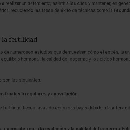
 realizar un tratamiento, asistir a las citas y mantener, en gene
árica, reduciendo las tasas de éxito de técnicas como la
fecunda
la fertilidad
to de numerosos estudios que demuestran cómo el estrés, la ansi
quilibrio hormonal, la calidad del esperma y los ciclos hormon
o son las siguientes:
struales irregulares y anovulación
.
fertilidad tienen tasas de éxito más bajas debido a la
alteraci
 esenciales para la ovulación y la calidad del esperma
. Ent