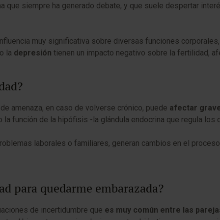
a que siempre ha generado debate, y que suele despertar inter
luencia muy significativa sobre diversas funciones corporales, i
o la
depresión
tienen un impacto negativo sobre la fertilidad, 
idad?
es de amenaza, en caso de volverse crónico, puede
afectar grave
o la función de la hipófisis -la glándula endocrina que regula lo
oblemas laborales o familiares, generan cambios en el proceso d
idad para quedarme embarazada?
tuaciones de incertidumbre que
es muy común entre las parejas