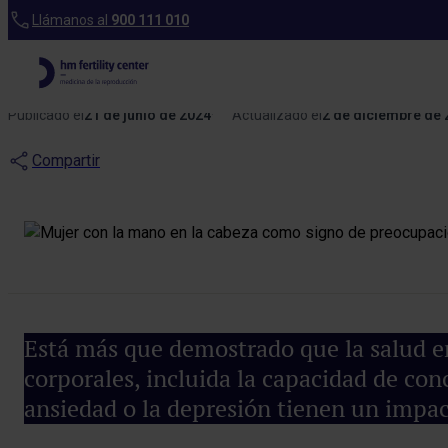
Blog
Llámanos al
900 111 010
¿Cómo afectan l
Publicado el
21 de junio de 2024
Actualizado el
2 de diciembre de 
Compartir
Está más que demostrado que la salud em
corporales, incluida la capacidad de conce
ansiedad o la depresión tienen un impact