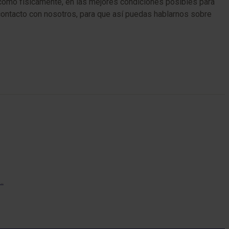
l como físicamente, en las mejores condiciones posibles para
ontacto con nosotros, para que así puedas hablarnos sobre
Po
…
Cont