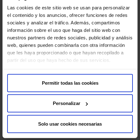
la estimulación ovárica con el objetivo de que los ovarios
Las cookies de este sitio web se usan para personalizar
produzcan múltiples óvulos (en vez de uno solo, como
el contenido y los anuncios, ofrecer funciones de redes
ocurre todos los meses en el proceso de ovulación
sociales y analizar el tráfico. Además, compartimos
natural). Este tratamiento supone la administración a la
información sobre el uso que haga del sitio web con
paciente de inyecciones diarias de hormonas durante 10-
nuestros partners de redes sociales, publicidad y análisis
12 días.
web, quienes pueden combinarla con otra información
El médico controla todo el proceso mediante un
que les haya proporcionado o que hayan recopilado a
seguimiento que le permite determinar, a través de una
partir del uso que haya hecho de sus servicios.
ecografía, cuándo un folículo ha alcanzado el grado de
madurez necesario para una posterior fecundación (es
decir, cuando alcanza un diámetro superior a los 16 mm-
Permitir todas las cookies
18 mm). En ese momento, se administra una inyección de
la hormona gonadotropina coriónica humana (hCG) para
ayudar a completar el proceso de maduración de los
Personalizar
óvulos;
2. Obtención de los óvulos.
Solo usar cookies necesarias
Se induce la maduración de los óvulos con una