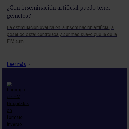
¿Con inseminación artificial puedo tener
Co
gemelos?
na
La estimulación ovárica en la inseminación artificial, a
Ado
pesar de estar controlada y ser más suave que la de la
la 
FIV, aum…
pos
Leer más