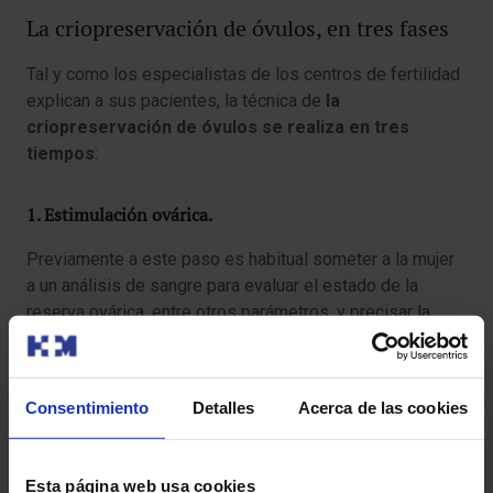
La criopreservación de óvulos, en tres fases
Tal y como los especialistas de los centros de fertilidad
explican a sus pacientes, la técnica de
la
criopreservación de óvulos se realiza en tres
tiempos
:
1. Estimulación ovárica.
Previamente a este paso es habitual someter a la mujer
a un análisis de sangre para evaluar el estado de la
reserva ovárica, entre otros parámetros, y precisar la
potencial respuesta de los ovarios a los fármacos de
estimulación ovárica. También se suele hacer una
ecografía para obtener una evaluación más completa de
Consentimiento
Detalles
Acerca de las cookies
la función ovárica.
Después, se administran medicamentos para conseguir
Esta página web usa cookies