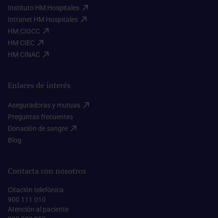
Instituto HM Hospitales​
Intranet HM Hospitales​
HM CIOCC​
HM CIEC​
HM CINAC​
Enlaces de interés
Aseguradoras y mutuas​
Preguntas frecuentes​
Donación de sangre​
Blog​
Contacta con nosotros
Citación telefónica
900 111 010
Atención al paciente