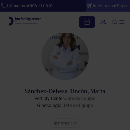
Llámanos al
900 111 010
International Patient
Cuadro médico
Sánchez-Dehesa Rincón, Marta
Fertility Center
·
Jefe de Equipo
Ginecología
·
Jefe de Equipo
Presencial