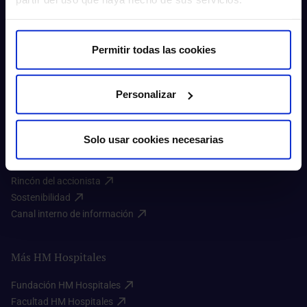
Permitir todas las cookies
Personalizar
Quiénes somos
Quienes somos​
Solo usar cookies necesarias
Excelencia en calidad​
Trabaja con nosotros​
Rincón del accionista​
Sostenibilidad​
Canal interno de información​
Más HM Hospitales
Fundación HM Hospitales​
Facultad HM Hospitales​