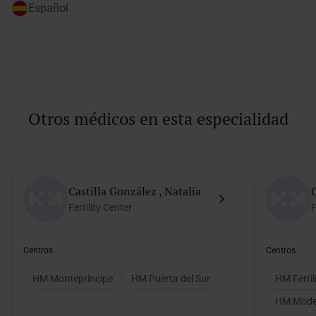
Español
Otros médicos en esta especialidad
Castilla González , Natalia
Fertility Center
F
Centros
Centros
HM Montepríncipe
HM Puerta del Sur
HM Fertil
HM Mode