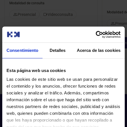
Modalidad de consulta
Modalidad de
Presencial
Videoconsulta
Presen
Pedir cita
Ped
Consentimiento
Detalles
Acerca de las cookies
Esta página web usa cookies
Las cookies de este sitio web se usan para personalizar
el contenido y los anuncios, ofrecer funciones de redes
sociales y analizar el tráfico. Además, compartimos
información sobre el uso que haga del sitio web con
nuestros partners de redes sociales, publicidad y análisis
web, quienes pueden combinarla con otra información
que les haya proporcionado o que hayan recopilado a
partir del uso que haya hecho de sus servicios.