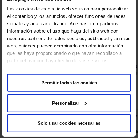
Las cookies de este sitio web se usan para personalizar
el contenido y los anuncios, ofrecer funciones de redes
sociales y analizar el tráfico. Además, compartimos
información sobre el uso que haga del sitio web con
Otros médicos en esta especialidad
nuestros partners de redes sociales, publicidad y análisis
web, quienes pueden combinarla con otra información
que les haya proporcionado o que hayan recopilado a
partir del uso que haya hecho de sus servicios.
Castro Martín, Bárbara
Fertility Center
F
Permitir todas las cookies
Centros
Centros
Personalizar
HM Fertility Center
HM Cruz 
HM Modelo-HM Belén
7
centros 
Solo usar cookies necesarias
Modalidad de
Modalidad de consulta