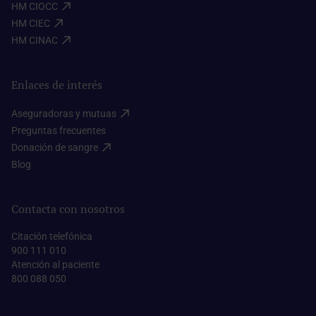
HM CIOCC​
HM CIEC​
HM CINAC​
Enlaces de interés
Aseguradoras y mutuas​
Preguntas frecuentes​
Donación de sangre​
Blog​
Contacta con nosotros
Citación telefónica
900 111 010
Atención al paciente
800 088 050