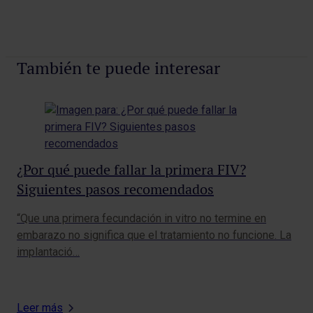
También te puede interesar
Té
¿Por qué puede fallar la primera FIV?
pa
Siguientes pasos recomendados
Los
“Que una primera fecundación in vitro no termine en
cap
embarazo no significa que el tratamiento no funcione. La
par
implantació…
Leer más