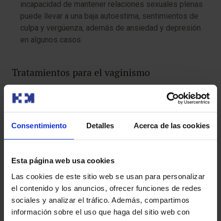
incapacidad de mantener relaciones sexuales plenas
puede llevar a una baja autoestima, sentimientos de
culpa y vergüenza, además de ansiedad y depresión
en algunos casos.
Tratamientos para el vaginismo
Superar el vaginismo es posible mediante un
tratamiento integral que aborde tanto el aspecto
físico como el psicológico
. Los tratamientos más
Consentimiento
Detalles
Acerca de las cookies
efectivos incluyen:
Terapia sexual y psicológica
Esta página web usa cookies
La terapia psicológica, en particular la
terapia
Las cookies de este sitio web se usan para personalizar
cognitivo-conductual
, se centra en identificar y abordar
el contenido y los anuncios, ofrecer funciones de redes
las causas emocionales subyacentes al vaginismo. Un
sociales y analizar el tráfico. Además, compartimos
terapeuta especializado en sexología ayuda a la mujer a
información sobre el uso que haga del sitio web con