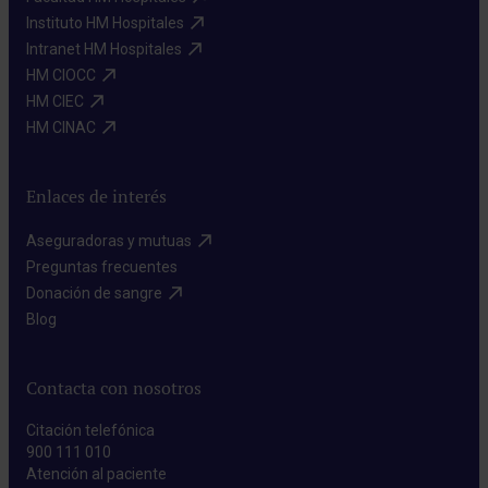
Instituto HM Hospitales​
Intranet HM Hospitales​
HM CIOCC​
HM CIEC​
HM CINAC​
Enlaces de interés
Aseguradoras y mutuas​
Preguntas frecuentes​
Donación de sangre​
Blog​
Contacta con nosotros
Citación telefónica
900 111 010
Atención al paciente