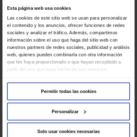
menor de 35 años a una mujer con problemas de
Esta página web usa cookies
fertilidad ha aumen…
Las cookies de este sitio web se usan para personalizar
el contenido y los anuncios, ofrecer funciones de redes
sociales y analizar el tráfico. Además, compartimos
información sobre el uso que haga del sitio web con
nuestros partners de redes sociales, publicidad y análisis
Ventajas de optar por la criopreservación de
web, quienes pueden combinarla con otra información
óvulos
que les haya proporcionado o que hayan recopilado a
partir del uso que haya hecho de sus servicios.
Para las mujeres que desean aplazar su maternidad, la
criopreservación de óvulos supone una estrategia
efectiva para pre…
Permitir todas las cookies
Pagina
Siguiente
Personalizar
…
1
12
13
14
anterior
pagina
Solo usar cookies necesarias