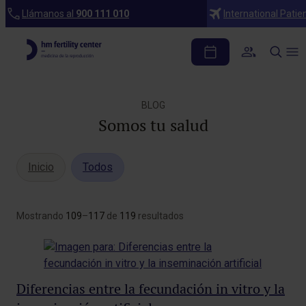
Llámanos al
900 111 010
International Patie
BLOG
Somos tu salud
Inicio
Todos
Mostrando
109
–
117
de
119
resultados
Diferencias entre la fecundación in vitro y la