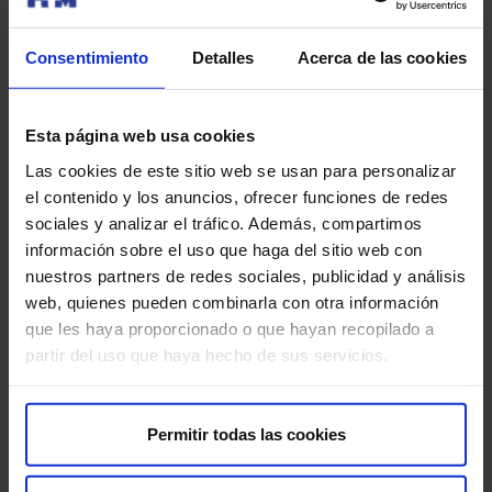
mujer o mediante un tratamiento hormonal que imita el
ciclo natural (ciclo sustituido).
Consentimiento
Detalles
Acerca de las cookies
En ambos casos, es crucial decidir cuándo empezar la
administración de progesterona, tomando como
Esta página web usa cookies
referencia el día en el que se va a transferir el embrión.
En la mayoría de las mujeres, el endometrio es receptivo
Las cookies de este sitio web se usan para personalizar
tras 5 días de progesterona. En un ciclo natural, esto se
el contenido y los anuncios, ofrecer funciones de redes
cuenta desde la ovulación y, en un ciclo sustituido, desde
sociales y analizar el tráfico. Además, compartimos
que se inicia la administración de la progesterona.
información sobre el uso que haga del sitio web con
nuestros partners de redes sociales, publicidad y análisis
Para
transferencias de embriones congelados
, se
web, quienes pueden combinarla con otra información
programa la descongelación cuando la paciente lleve en
que les haya proporcionado o que hayan recopilado a
tratamiento con progesterona el mismo número de días
partir del uso que haya hecho de sus servicios.
en que fueron congelados los embriones. En el caso
de
embriones frescos
, se inicia la administración de
progesterona la misma noche en la que se realiza la
Permitir todas las cookies
punción y fecundación de los embriones. En algunos
casos, la ventana de implantación puede estar