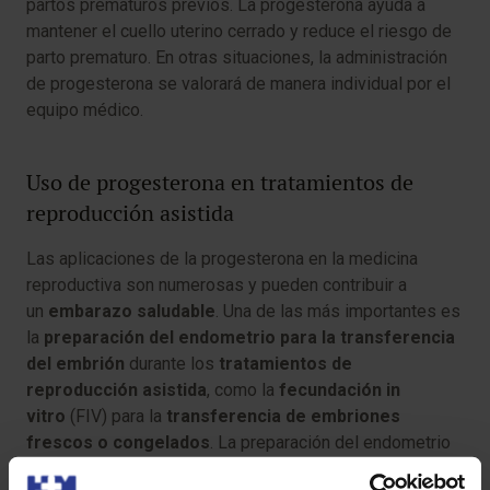
partos prematuros previos. La progesterona ayuda a
mantener el cuello uterino cerrado y reduce el riesgo de
parto prematuro. En otras situaciones, la administración
de progesterona se valorará de manera individual por el
equipo médico.
Uso de progesterona en tratamientos de
reproducción asistida
Las aplicaciones de la progesterona en la medicina
reproductiva son numerosas y pueden contribuir a
un
embarazo saludable
. Una de las más importantes es
la
preparación del endometrio para la transferencia
del embrión
durante los
tratamientos de
reproducción asistida
, como la
fecundación in
vitro
(FIV) para la
transferencia de embriones
frescos o congelados
. La preparación del endometrio
puede realizarse aprovechando el ciclo natural de la