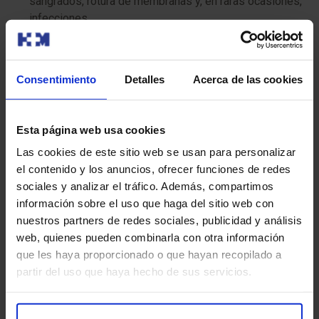
sangrados, rotura de membranas y, en raras ocasiones,
infecciones.
Aborto espontáneo
: Existe un riesgo asociado de
pérdida de embarazo, que generalmente se estima en
Consentimiento
Detalles
Acerca de las cookies
aproximadamente 0.1% a 0.3%.
Emocionales
: Recibir un diagnóstico adverso puede
Esta página web usa cookies
ser emocionalmente desafiante y llevar a decisiones
Las cookies de este sitio web se usan para personalizar
difíciles.
el contenido y los anuncios, ofrecer funciones de redes
sociales y analizar el tráfico. Además, compartimos
Amniocentesis y Diagnóstico Genético
información sobre el uso que haga del sitio web con
Preimplantacional (DGP)
nuestros partners de redes sociales, publicidad y análisis
web, quienes pueden combinarla con otra información
Mientras que la amniocentesis se realiza durante el
que les haya proporcionado o que hayan recopilado a
embarazo para evaluar la genética del feto,
el
partir del uso que haya hecho de sus servicios.
Diagnóstico Genético Preimplantacional (DGP) se
realiza antes de la implantación del embrión
, como