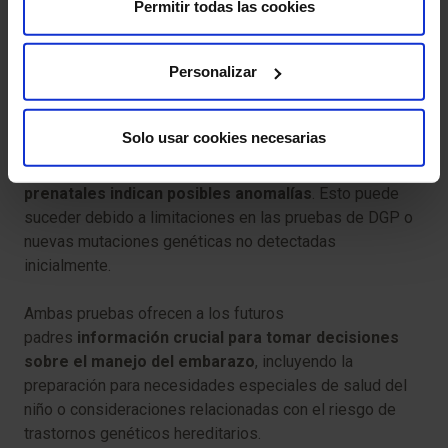
parte de los procedimientos de
fecundación in vitro
Permitir todas las cookies
(FIV)
. El DGP permite seleccionar embriones sanos, sin
determinadas condiciones genéticas antes de su
Personalizar
implantación, reduciendo la probabilidad de trastornos
identificables.
Solo usar cookies necesarias
En algunos casos, incluso después de un DGP,
se puede
recomendar una amniocentesis si los análisis
prenatales indican posibles anomalías
. Esto puede
suceder debido a limitaciones en las pruebas de DGP o
nuevas mutaciones genéticas no detectadas
inicialmente.
Ambas pruebas ofrecen a los futuros
padres
información crucial para tomar decisiones
sobre el manejo del embarazo
, incluyendo la
preparación para necesidades especiales de salud del
niño o consideraciones relacionadas con el riesgo de
trastornos genéticos hereditarios.