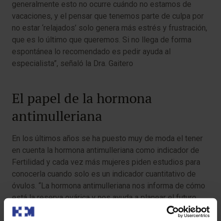
generalmente esto no ocurre cuándo no estamos de
vacaciones, y el pensar que tenemos parte de culpa por
no estar ‘relajados’ solo genera más estrés y frustración,
que es lo último que queremos. Si no llega de forma
espontánea lo recomendado es pedir ayuda al
especialista”, señaló la Dra. Gaitero
El papel de la hormona
antimulleriana
En los últimos años se ha puesto muy de moda el tener
en cuenta la hormona antimulleriana como indicador de
Fertilidad y cada vez más mujeres piden estudios para
conocerla cuando solo es un indicador cuantitativo de
óvulos. “La hormona antimulleriana nos informa de cómo
está la reserva ovárica y nos ayuda a planear el futuro.
Cada mes las mujeres conseguimos madurar un óvulo y