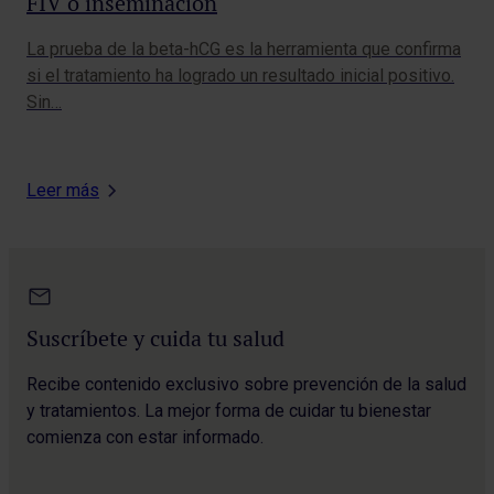
FIV o inseminación
bú
La prueba de la beta-hCG es la herramienta que confirma
“La
si el tratamiento ha logrado un resultado inicial positivo.
com
Sin…
Cu
Leer más
Suscríbete y cuida tu salud
Recibe contenido exclusivo sobre prevención de la salud
y tratamientos. La mejor forma de cuidar tu bienestar
comienza con estar informado.