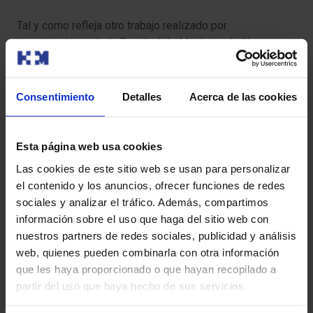
Tal y como refleja otro trabajo realizado por
investigadores de la Facultad de Medicina de New
Jersey (Estados Unidos), publicado en
International
Scholarly Research Notices
, aún se desconocen todos
los factores relacionados con el tratamiento con
Consentimiento
Detalles
Acerca de las cookies
gonadotropinas que favorecen el embarazo múltiple y
este continúa siendo una consecuencia difícil de
predecir.
Esta página web usa cookies
Las cookies de este sitio web se usan para personalizar
el contenido y los anuncios, ofrecer funciones de redes
Probabilidad de tener un embarazo de
sociales y analizar el tráfico. Además, compartimos
gemelos
información sobre el uso que haga del sitio web con
nuestros partners de redes sociales, publicidad y análisis
La probabilidad de tener gemelos dicigóticos o mellizos
web, quienes pueden combinarla con otra información
de manera natural es muy baja y no supera el 1,1 %. Este
que les haya proporcionado o que hayan recopilado a
porcentaje desciende al 0,4 % para los gemelos
partir del uso que haya hecho de sus servicios.
monocigóticos o idénticos.