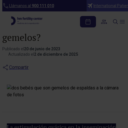
Blog
Llámanos al
900 111 010
International Patie
¿Con inseminación
artificial puedo tener
gemelos?
Publicado el
20 de junio de 2023
Actualizado el
2 de diciembre de 2025
Compartir
La estimulación ovárica en la inseminación