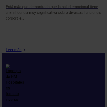
Está más que demostrado que la salud emocional tiene
La 
una influencia muy significativa sobre diversas funciones
cla
corporale…
la 
Leer más