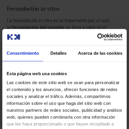
Fecundación in vitro
La fecundación in vitro es el tratamiento por el cual
la
fecundación del ovocito
se lleva a cabo en el
laboratorio. Esta fecundación se puede hacer con
espermatozoides de la pareja o procedentes de un
banco de esperma.
Consentimiento
Detalles
Acerca de las cookies
En ambos casos, los espermatozoides se seleccionan y
se tratan para identificar los más capacitados de modo
Esta página web usa cookies
que las posibilidades de fecundar sean mayores. Las
Las cookies de este sitio web se usan para personalizar
mujeres que se someten a un tratamiento de fecundación
el contenido y los anuncios, ofrecer funciones de redes
in vitro también reciben un tratamiento de estimulación
sociales y analizar el tráfico. Además, compartimos
ovárica con el fin de promover el desarrollo de varios
información sobre el uso que haga del sitio web con
folículos.
nuestros partners de redes sociales, publicidad y análisis
web, quienes pueden combinarla con otra información
Cuando los folículos ováricos alcanzan el tamaño
que les haya proporcionado o que hayan recopilado a
adecuado, se recogen los ovocitos mediante aspiración