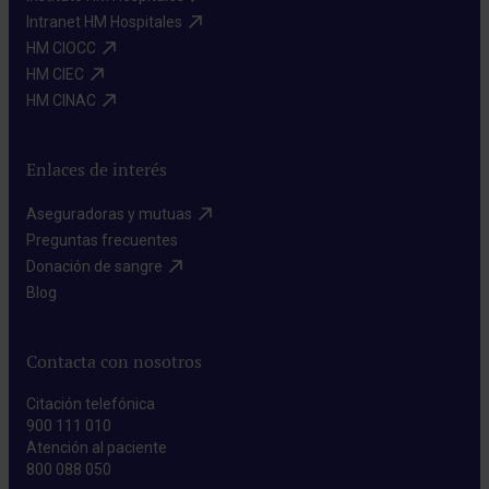
Intranet HM Hospitales​
HM CIOCC​
HM CIEC​
HM CINAC​
Enlaces de interés
Aseguradoras y mutuas​
Preguntas frecuentes​
Donación de sangre​
Blog​
Contacta con nosotros
Citación telefónica
900 111 010
Atención al paciente
800 088 050